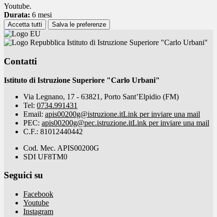
Youtube.
Durata:
6 mesi
Accetta tutti
Salva le preferenze
Istituto di Istruzione Superiore "Carlo Urbani"
Contatti
Istituto di Istruzione Superiore "Carlo Urbani"
Via Legnano, 17 - 63821, Porto Sant’Elpidio (FM)
Tel:
0734.991431
Email:
apis00200g@istruzione.it
Link per inviare una mail
PEC:
apis00200g@pec.istruzione.it
Link per inviare una mail
C.F.: 81012440442
Cod. Mec. APIS00200G
SDI UF8TM0
Seguici su
Facebook
Youtube
Instagram