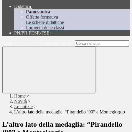
Didattica
Panoramica
Offerta formativa
Le schede didattiche
I progetti delle classi
PN/PR FESR/FSE+
Campo di ricerca per le pagine del sito
Home
>
Novità
>
Le notizie
>
L’altro lato della medaglia: “Pirandello ‘90” a Montegiorgio
L’altro lato della medaglia: “Pirandello