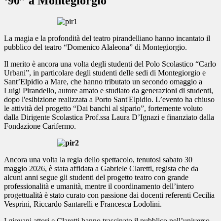
‘90” a Montegiorgio
La magia e la profondità del teatro pirandelliano hanno incantato il
pubblico del teatro “Domenico Alaleona” di Montegiorgio.
Il merito è ancora una volta degli studenti del Polo Scolastico “Carlo
Urbani”, in particolare degli studenti delle sedi di Montegiorgio e
Sant’Elpidio a Mare, che hanno tributato un secondo omaggio a
Luigi Pirandello, autore amato e studiato da generazioni di studenti,
dopo l'esibizione realizzata a Porto Sant'Elpidio. L’evento ha chiuso
le attività del progetto “Dai banchi al sipario”,
fortemente voluto
dalla Dirigente Scolastica Prof.ssa Laura D’Ignazi e finanziato dalla
Fondazione Carifermo.
Ancora una volta la regia dello spettacolo, tenutosi sabato 30
maggio 2026, è stata affidata a Gabriele Claretti, regista che da
alcuni anni segue gli studenti del progetto teatro con grande
professionalità e umanità, mentre il coordinamento dell’intero
progettualità è stato curato con passione dai docenti referenti Cecilia
Vesprini, Riccardo Santarelli e Francesca Lodolini.
I giovani attori e Claretti hanno trascinato il pubblico nell’universo