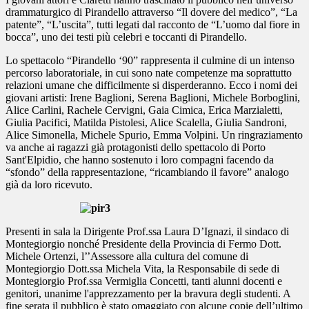
drammaturgico di Pirandello attraverso “Il dovere del medico”, “La
patente”, “L’uscita”, tutti legati dal racconto de “L’uomo dal fiore in
bocca”, uno dei testi più celebri e toccanti di Pirandello.
Lo spettacolo “Pirandello ‘90” rappresenta il culmine di un intenso
percorso laboratoriale, in cui sono nate competenze ma soprattutto
relazioni umane che difficilmente si disperderanno. Ecco i nomi dei
giovani artisti: Irene Baglioni, Serena Baglioni, Michele Borboglini,
Alice Carlini, Rachele Cervigni, Gaia Cimica, Erica Marzialetti,
Giulia Pacifici, Matilda Pistolesi, Alice Scalella, Giulia Sandroni,
Alice Simonella, Michele Spurio, Emma Volpini. Un ringraziamento
va anche ai ragazzi già protagonisti dello spettacolo di Porto
Sant'Elpidio, che hanno sostenuto i loro compagni facendo da
“sfondo” della rappresentazione, “ricambiando il favore” analogo
già da loro ricevuto.
Presenti in sala la Dirigente Prof.ssa Laura D’Ignazi, il sindaco di
Montegiorgio nonché Presidente della Provincia di Fermo Dott.
Michele Ortenzi, l’’Assessore alla cultura del comune di
Montegiorgio Dott.ssa Michela Vita, la Responsabile di sede di
Montegiorgio Prof.ssa Vermiglia Concetti, tanti alunni docenti e
genitori, unanime l'apprezzamento per la bravura degli studenti. A
fine serata il pubblico è stato omaggiato con alcune copie dell’ultimo