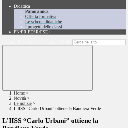
Didattica
Panoramica
Offerta formativa
Le schede didattiche
I progetti delle classi
PN/PR FESR/FSE+
Campo di ricerca per le pagine del sito
Home
>
Novità
>
Le notizie
>
L'IISS “Carlo Urbani” ottiene la Bandiera Verde
L'IISS “Carlo Urbani” ottiene la