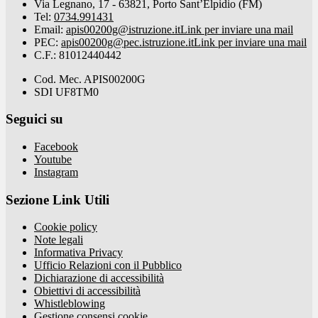
Via Legnano, 17 - 63821, Porto Sant’Elpidio (FM)
Tel:
0734.991431
Email:
apis00200g@istruzione.it
Link per inviare una mail
PEC:
apis00200g@pec.istruzione.it
Link per inviare una mail
C.F.: 81012440442
Cod. Mec. APIS00200G
SDI UF8TM0
Seguici su
Facebook
Youtube
Instagram
Sezione Link Utili
Cookie policy
Note legali
Informativa Privacy
Ufficio Relazioni con il Pubblico
Dichiarazione di accessibilità
Obiettivi di accessibilità
Whistleblowing
Gestione consensi cookie