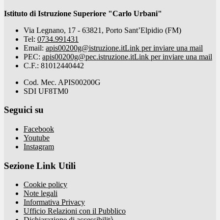
Istituto di Istruzione Superiore "Carlo Urbani"
Via Legnano, 17 - 63821, Porto Sant’Elpidio (FM)
Tel:
0734.991431
Email:
apis00200g@istruzione.it
Link per inviare una mail
PEC:
apis00200g@pec.istruzione.it
Link per inviare una mail
C.F.: 81012440442
Cod. Mec. APIS00200G
SDI UF8TM0
Seguici su
Facebook
Youtube
Instagram
Sezione Link Utili
Cookie policy
Note legali
Informativa Privacy
Ufficio Relazioni con il Pubblico
Dichiarazione di accessibilità