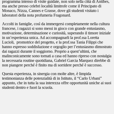
programma intenso di visite guidate, non solo nella città di Antibes,
ma anche presso celebri località limitrofe come il Principato di
Monaco
,
Nizza, Cannes e Grasse, dove gli studenti visitato i
laboratori della nota profumeria
Fragonard
.
Accolti in famiglie, così da immergersi completamente nella cultura
francese, i ragazzi si sono messi in gioco con grande entusiasmo,
motivazione, determinazione e curiosità, superando il timore iniziale
in un’esperienza unica. Ad accompagnarli la prof.ssa Loretta
Lucioli, promotrice del progetto, e la prof.ssa Tania Filippi che
hanno espresso soddisfazione e orgoglio per l’entusiasmo dimostrato
dai ragazzi durante il soggiorno. Proprio a quest’ultimi, che
malinconicamente sono tornati a casa ed hanno ripreso con nostalgia
la necessaria routine quotidiana, Gabriel Garcia Marquez direbbe
di
non piangere perché è finito ma di sorridere perché è successo.
Questa esperienza, in sinergia con molte altre, è limpida
testimonianza delle potenzialità di in Istituto, il “Carlo Urbani”
appunto, che in tutta la sua interezza offre opportunità uniche ai suoi
studenti dentro e fuori la scuola.