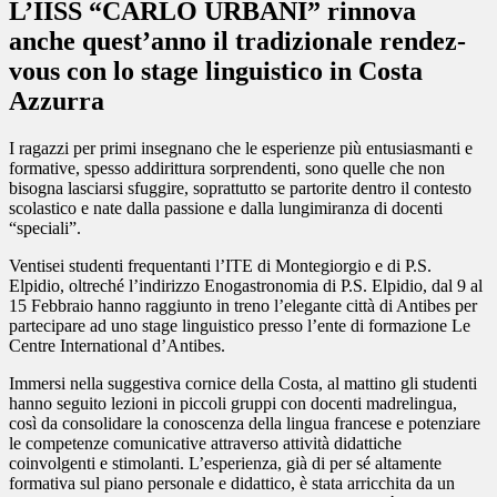
L’IISS “CARLO URBANI” rinnova
anche quest’anno il tradizionale rendez-
vous con lo stage linguistico in Costa
Azzurra
I ragazzi per primi insegnano che le esperienze più entusiasmanti e
formative, spesso addirittura sorprendenti, sono quelle che non
bisogna lasciarsi sfuggire, soprattutto se partorite dentro il contesto
scolastico e nate dalla passione e dalla lungimiranza di docenti
“speciali”.
Ventisei studenti frequentanti l’ITE di Montegiorgio e di P.S.
Elpidio, oltreché l’indirizzo Enogastronomia di P.S. Elpidio, dal 9 al
15 Febbraio hanno raggiunto in treno l’elegante città di Antibes per
partecipare ad uno stage linguistico presso l’ente di formazione
Le
Centre International d’Antibes
.
Immersi nella suggestiva cornice della Costa, al mattino gli studenti
hanno seguito lezioni in piccoli gruppi con docenti madrelingua,
così da consolidare la conoscenza della lingua francese e potenziare
le competenze comunicative attraverso attività didattiche
coinvolgenti e stimolanti. L’esperienza, già di per sé altamente
formativa sul piano personale e didattico, è stata arricchita da un