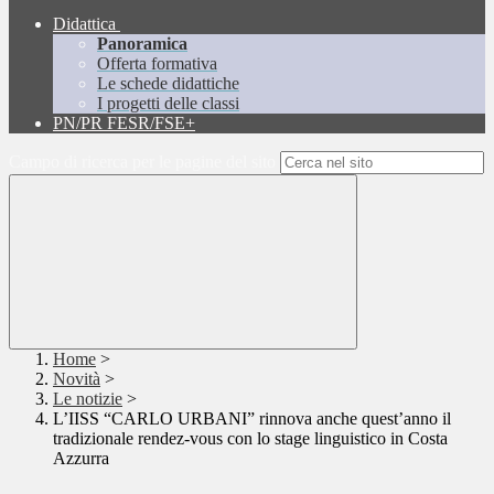
Didattica
Panoramica
Offerta formativa
Le schede didattiche
I progetti delle classi
PN/PR FESR/FSE+
Campo di ricerca per le pagine del sito
Home
>
Novità
>
Le notizie
>
L’IISS “CARLO URBANI” rinnova anche quest’anno il
tradizionale rendez-vous con lo stage linguistico in Costa
Azzurra