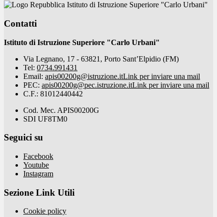
Istituto di Istruzione Superiore "Carlo Urbani"
Contatti
Istituto di Istruzione Superiore "Carlo Urbani"
Via Legnano, 17 - 63821, Porto Sant’Elpidio (FM)
Tel:
0734.991431
Email:
apis00200g@istruzione.it
Link per inviare una mail
PEC:
apis00200g@pec.istruzione.it
Link per inviare una mail
C.F.: 81012440442
Cod. Mec. APIS00200G
SDI UF8TM0
Seguici su
Facebook
Youtube
Instagram
Sezione Link Utili
Cookie policy