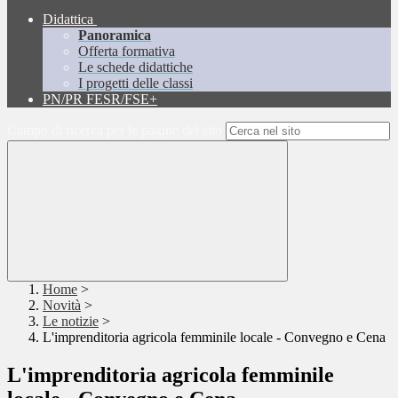
Didattica
Panoramica
Offerta formativa
Le schede didattiche
I progetti delle classi
PN/PR FESR/FSE+
Campo di ricerca per le pagine del sito
Home
>
Novità
>
Le notizie
>
L'imprenditoria agricola femminile locale - Convegno e Cena
L'imprenditoria agricola femminile