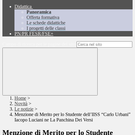
Didattica
Panoramica
Offerta formativa
Le schede didattiche
I progetti delle classi
PN/PR FESR/FSE+
Campo di ricerca per le pagine del sito
Home
>
Novità
>
Le notizie
>
Menzione di Merito per lo Studente dell’IISS “Carlo Urbani”
Iacopo Luciani ne La Panchina Dei Versi
Menzione di Merito per lo Studente