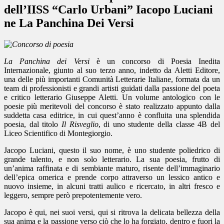
dell’IISS “Carlo Urbani” Iacopo Luciani
ne La Panchina Dei Versi
La Panchina dei Versi
è un concorso di Poesia Inedita
Internazionale, giunto al suo terzo anno, indetto da Aletti Editore,
una delle più importanti Comunità Letterarie Italiane, formata da un
team di professionisti e grandi artisti guidati dalla passione del poeta
e critico letterario Giuseppe Aletti. Un volume antologico con le
poesie più meritevoli del concorso è stato realizzato appunto dalla
suddetta casa editrice, in cui quest’anno è confluita una splendida
poesia, dal titolo
Il Risveglio
, di uno studente della classe 4B del
Liceo Scientifico di Montegiorgio.
Jacopo Luciani, questo il suo nome, è uno studente poliedrico di
grande talento, e non solo letterario. La sua poesia, frutto di
un’anima raffinata e di sembiante maturo, risente dell’immaginario
dell’epica omerica e prende corpo attraverso un lessico antico e
nuovo insieme, in alcuni tratti aulico e ricercato, in altri fresco e
leggero, sempre però prepotentemente vero.
Jacopo è qui, nei suoi versi, qui si ritrova la delicata bellezza della
sua anima e la passione verso ciò che lo ha forgiato, dentro e fuori la