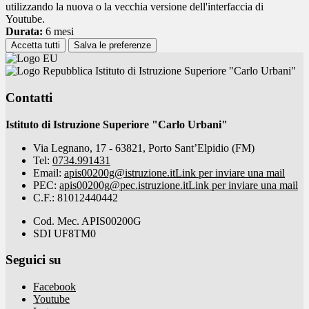
utilizzando la nuova o la vecchia versione dell'interfaccia di
Youtube.
Durata:
6 mesi
Accetta tutti
Salva le preferenze
Istituto di Istruzione Superiore "Carlo Urbani"
Contatti
Istituto di Istruzione Superiore "Carlo Urbani"
Via Legnano, 17 - 63821, Porto Sant’Elpidio (FM)
Tel:
0734.991431
Email:
apis00200g@istruzione.it
Link per inviare una mail
PEC:
apis00200g@pec.istruzione.it
Link per inviare una mail
C.F.: 81012440442
Cod. Mec. APIS00200G
SDI UF8TM0
Seguici su
Facebook
Youtube