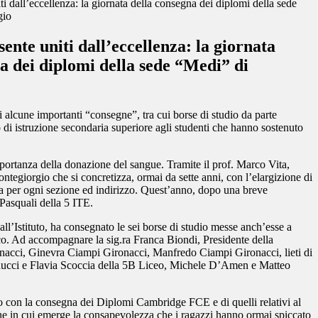
ti dall’eccellenza: la giornata della consegna dei diplomi della sede
gio
sente uniti dall’eccellenza: la giornata
a dei diplomi della sede “Medi” di
alcune importanti “consegne”, tra cui borse di studio da parte
i istruzione secondaria superiore agli studenti che hanno sostenuto
’importanza della donazione del sangue. Tramite il prof. Marco Vita,
ntegiorgio che si concretizza, ormai da sette anni, con l’elargizione di
una per ogni sezione ed indirizzo. Quest’anno, dopo una breve
Pasquali della 5 ITE.
ll’Istituto, ha consegnato le sei borse di studio messe anch’esse a
ico. Ad accompagnare la sig.ra Franca Biondi, Presidente della
nacci, Ginevra Ciampi Gironacci, Manfredo Ciampi Gironacci, lieti di
 Finucci e Flavia Scoccia della 5B Liceo, Michele D’Amen e Matteo
ito con la consegna dei Diplomi Cambridge FCE e di quelli relativi al
ne in cui emerge la consapevolezza che i ragazzi hanno ormai spiccato