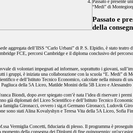
Passato e presente uni
“Medi” di Montegior
Passato e pre
della consegn
aggregata dell’IISS “Carlo Urbani” di P. S. Elpidio, è stato teatro di 
mbridge FCE, percorsi Cambridge e il diploma conclusivo del percorso d
i avvale di volontari impegnati ad informare, soprattutto i giovani, sull
utti i gruppi, è iniziata una collaborazione con la scuola “E. Medi” di Mo
cientifico e dell’Istituto Tecnico Economico, calcolate nella misura di 
 Pagliuca della 5A Liceo, Matilde Monini della 5B Liceo e Alessandro 
anca Biondi, dopo aver spiegato com’è nata l’idea di riservare i premi a
 anno già diplomati del Liceo Scientifico e dell’Istituto Tecnico Econom
la famiglia Gironacci, ovvero i sig.ri Germano Gironacci, Ludovik Giro
azione sono stati Alina Kovalyshyn e Teresa Vita della 5A Liceo, Sofia
rof.ssa Vermiglia Concetti, fiduciaria di plesso. Il programma è prosegu
co momento della consegna dei Diplomi di fine quinquennio: un'occasio