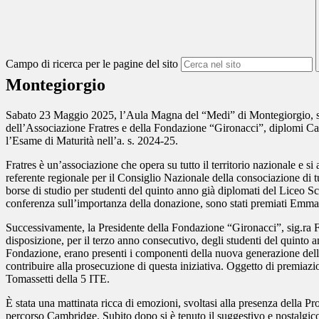
Campo di ricerca per le pagine del sito
Montegiorgio
Sabato 23 Maggio 2025, l’Aula Magna del “Medi” di Montegiorgio, sede 
dell’Associazione Fratres e della Fondazione “Gironacci”, diplomi Ca
l’Esame di Maturità nell’a. s. 2024-25.
Fratres è un’associazione che opera su tutto il territorio nazionale e s
referente regionale per il Consiglio Nazionale della consociazione di t
borse di studio per studenti del quinto anno già diplomati del Liceo S
conferenza sull’importanza della donazione, sono stati premiati Emma
Successivamente, la Presidente della Fondazione “Gironacci”, sig.ra Fr
disposizione, per il terzo anno consecutivo, degli studenti del quinto
Fondazione, erano presenti i componenti della nuova generazione del
contribuire alla prosecuzione di questa iniziativa. Oggetto di premi
Tomassetti della 5 ITE.
È stata una mattinata ricca di emozioni, svoltasi alla presenza della P
percorso Cambridge. Subito dopo si è tenuto il suggestivo e nostalgi