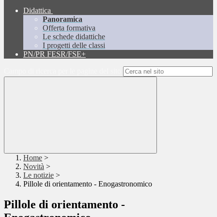
Didattica
Panoramica
Offerta formativa
Le schede didattiche
I progetti delle classi
PN/PR FESR/FSE+
Campo di ricerca per le pagine del sito
Home
>
Novità
>
Le notizie
>
Pillole di orientamento - Enogastronomico
Pillole di orientamento -