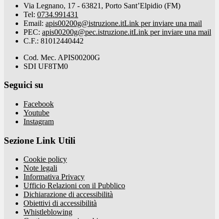
Via Legnano, 17 - 63821, Porto Sant’Elpidio (FM)
Tel:
0734.991431
Email:
apis00200g@istruzione.it
Link per inviare una mail
PEC:
apis00200g@pec.istruzione.it
Link per inviare una mail
C.F.: 81012440442
Cod. Mec. APIS00200G
SDI UF8TM0
Seguici su
Facebook
Youtube
Instagram
Sezione Link Utili
Cookie policy
Note legali
Informativa Privacy
Ufficio Relazioni con il Pubblico
Dichiarazione di accessibilità
Obiettivi di accessibilità
Whistleblowing