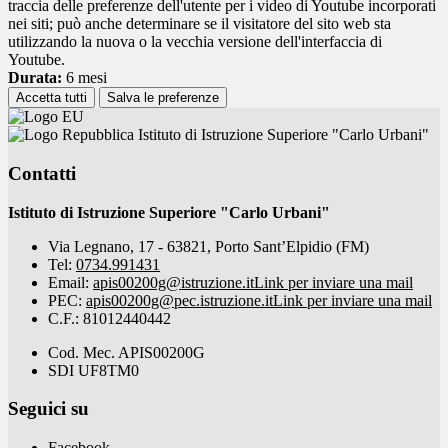
traccia delle preferenze dell'utente per i video di Youtube incorporati
nei siti; può anche determinare se il visitatore del sito web sta
utilizzando la nuova o la vecchia versione dell'interfaccia di
Youtube.
Durata:
6 mesi
Accetta tutti
Salva le preferenze
Istituto di Istruzione Superiore "Carlo Urbani"
Contatti
Istituto di Istruzione Superiore "Carlo Urbani"
Via Legnano, 17 - 63821, Porto Sant’Elpidio (FM)
Tel:
0734.991431
Email:
apis00200g@istruzione.it
Link per inviare una mail
PEC:
apis00200g@pec.istruzione.it
Link per inviare una mail
C.F.: 81012440442
Cod. Mec. APIS00200G
SDI UF8TM0
Seguici su
Facebook