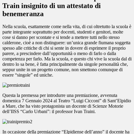
Train insignito di un attestato di
benemeranza
Nella scuola, esattamente come nella vita, di cui oltretutto la scuola è
parte integrante soprattutto per docenti, studenti e genitori, molte
cose si danno per scontate e si tende a mettere tutti nello stesso
calderone, cioè a non distinguere: un’unica grande fiumana soggetta
spesso alle critiche di chi si sente in dovere di esprimere il proprio
parere, a prescindere dall’opportunità o meno di farlo o dalla
competenza per farlo. Ma la scuola, e questo chi vive la scuola dal di
dentro lo sa bene, è fatta principalmente da singole personalità che,
seppur unite in un progetto comune, non smettono comunque di
essere “singole” ed uniche.
Questa la premessa per introdurre una premiazione, avvenuta
domenica 7 Gennaio 2024 al Teatro “Luigi Cicconi” di Sant’Elpidio
a Mare, che ha visto protagonista un docente di Scienze Motorie
dell’IISS “Carlo Urbani”: il professor Ivan Traini.
In occasione della premiazione “Elpidiense dell’anno” il docente ha