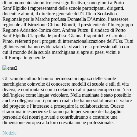
di un momento simbolico così significativo, sono giunti a Porto
Sant’Elpidio i rappresentanti delle scuole partecipanti, dirigenti,
docenti e alunni, il direttore generale dell’Ufficio Scolastico
Regionale per le Marche prof.ssa Donatella D’Amico, l’assessore
regionale all’Istruzione Chiara Biondi, il presidente dell’Intergruppo
Regione Adriatico-Ionica dott. Andrea Putzu, il sindaco di Porto
Sant’Elpidio Ciarpella, le prof.sse Gianna Prapotnich e Carmina
Pinto, referenti per i progetti di internazionalizzazione dell’Usr. Tutti
gli interventi hanno evidenziato la vivacità e la professionalità con
cui il mondo della scuola marchigiana si apre ai paesi vicini e
all’Europa in generale.
Gli scambi culturali hanno permesso ai ragazzi delle scuole
marchigiane coinvolte di conoscere modelli di scuola e stili di vita
diversi, e confrontarsi con i coetanei di altri paesi europei con l’uso
dell’inglese come lingua veicolare. Nella mattinata è stato possibile
anche collegarsi con i partner croati che hanno sottolineato il valore
del progetto e l’interesse a proseguire la collaborazione. Queste
straordinarie esperienze faranno parte per sempre del bagaglio
personale dei nostri giovani e contribuiranno a costruire una
dimensione europea alla loro crescita anche professionale.
Notizie