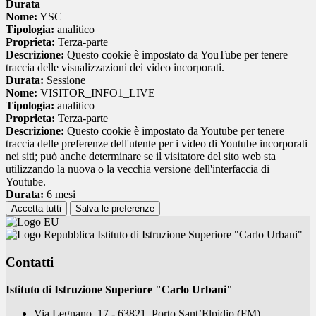
Durata
Nome:
YSC
Tipologia:
analitico
Proprieta:
Terza-parte
Descrizione:
Questo cookie è impostato da YouTube per tenere
traccia delle visualizzazioni dei video incorporati.
Durata:
Sessione
Nome:
VISITOR_INFO1_LIVE
Tipologia:
analitico
Proprieta:
Terza-parte
Descrizione:
Questo cookie è impostato da Youtube per tenere
traccia delle preferenze dell'utente per i video di Youtube incorporati
nei siti; può anche determinare se il visitatore del sito web sta
utilizzando la nuova o la vecchia versione dell'interfaccia di
Youtube.
Durata:
6 mesi
Accetta tutti
Salva le preferenze
Istituto di Istruzione Superiore "Carlo Urbani"
Contatti
Istituto di Istruzione Superiore "Carlo Urbani"
Via Legnano, 17 - 63821, Porto Sant’Elpidio (FM)