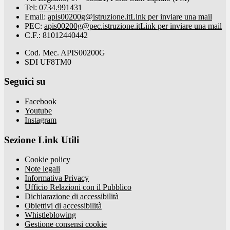
Tel:
0734.991431
Email:
apis00200g@istruzione.it
Link per inviare una mail
PEC:
apis00200g@pec.istruzione.it
Link per inviare una mail
C.F.: 81012440442
Cod. Mec. APIS00200G
SDI UF8TM0
Seguici su
Facebook
Youtube
Instagram
Sezione Link Utili
Cookie policy
Note legali
Informativa Privacy
Ufficio Relazioni con il Pubblico
Dichiarazione di accessibilità
Obiettivi di accessibilità
Whistleblowing
Gestione consensi cookie