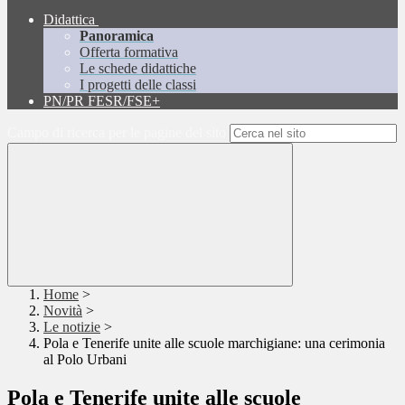
Didattica
Panoramica
Offerta formativa
Le schede didattiche
I progetti delle classi
PN/PR FESR/FSE+
Campo di ricerca per le pagine del sito
Home
>
Novità
>
Le notizie
>
Pola e Tenerife unite alle scuole marchigiane: una cerimonia
al Polo Urbani
Pola e Tenerife unite alle scuole