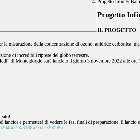
Progetto Infinity Bal
Progetto Infi
IL PROGETTO
per la misurazione della concentrazione di ozono, anidride carbonica, me
one di incredibili riprese del globo terrestre.
Medi” di Montegiorgio sarà lanciato il giorno 3 novembre 2022 alle ore 1
 sito!
l lancio) e permetterà di vedere le fasi finali di preparazione, il lancio e
4a-a264-4178-8188-c9a1ce20098b