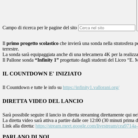
Campo di ricerca per le pagine del sito
Il
primo progetto scolastico
che invierà una sonda nella stratosfera 
terrestre.
La sonda sarà equipaggiata anche di una telecamera 4K per la realizzazi
Il Pallone sonda
“Infinity 1”
progettato dagli studenti del Liceo “E. 
IL COUNTDOWN E' INIZIATO
Il Countdown e tutte le info su
https://infinity1.vallorani.org/
DIRETTA VIDEO DEL LANCIO
Sarà possibile seguire il lancio in diretta streaming direttamente qui nel
La diretta video sarà attiva a partire dalle ore 12:00 (30 minuti prima de
Link alla diretta:
https://stream.meet.google.com/livestream/cea971
PARLANO DI NOI