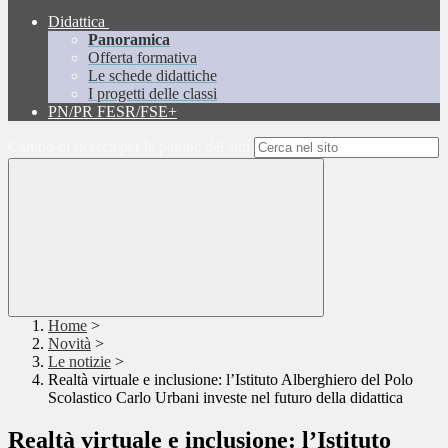
Didattica
Panoramica
Offerta formativa
Le schede didattiche
I progetti delle classi
PN/PR FESR/FSE+
Campo di ricerca per le pagine del sito
Home
>
Novità
>
Le notizie
>
Realtà virtuale e inclusione: l’Istituto Alberghiero del Polo
Scolastico Carlo Urbani investe nel futuro della didattica
Realtà virtuale e inclusione: l’Istituto