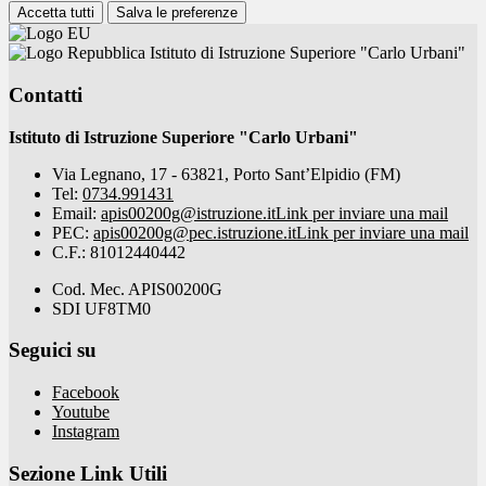
Accetta tutti
Salva le preferenze
Istituto di Istruzione Superiore "Carlo Urbani"
Contatti
Istituto di Istruzione Superiore "Carlo Urbani"
Via Legnano, 17 - 63821, Porto Sant’Elpidio (FM)
Tel:
0734.991431
Email:
apis00200g@istruzione.it
Link per inviare una mail
PEC:
apis00200g@pec.istruzione.it
Link per inviare una mail
C.F.: 81012440442
Cod. Mec. APIS00200G
SDI UF8TM0
Seguici su
Facebook
Youtube
Instagram
Sezione Link Utili