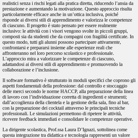
realistici senza i rischi legati alla pratica diretta, riducendo l’ansia da
prestazione e aumentando la motivazione. Questo approccio risulta
particolarmente efficace anche in un’ottica inclusiva, poiché
risponde ai diversi stili di apprendimento e valorizza le competenze
di ciascuno. Il progetto è stato pensato per essere realmente
inclusivo: le attività con i visori vengono svolte in piccoli gruppi,
composti sia da studenti che da compagni con fragilità certificate. In
questo modo, tutti gli alunni possono partecipare attivamente,
confrontarsi e prepararsi insieme alle esperienze reali che
affronteranno nel loro percorso scolastico e professionale.
L’approccio mira a valorizzare le competenze di ciascuno,
adattandosi ai diversi stili di apprendimento e promuovendo la
collaborazione e l’inclusione.
Il software formativo è strutturato in moduli specifici che coprono gli
aspetti fondamentali della professione: dal controllo e stoccaggio
delle merci secondo le norme HACCP, alla preparazione della linea
di lavoro con l’individuazione corretta di ingredienti e strumenti;
dall’accoglienza della clientela e la gestione della sala, fino al bar,
con la preparazione dei cocktail attraverso le principali tecniche
professionali. Le simulazioni permettono di ripetere le attività,
ricevere feedback immediati e consolidare le competenze operative.
La dirigente scolastica, Prof.ssa Laura D’Ignazi, sottolinea come
questa integrazione tra didattica e tecnologia rappresenti un valore