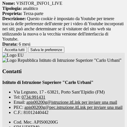
Nome:
VISITOR_INFO1_LIVE
Tipologia:
analitico
Proprieta:
Terza-parte
Descrizione:
Questo cookie è impostato da Youtube per tenere
traccia delle preferenze dell'utente per i video di Youtube incorporati
nei siti; può anche determinare se il visitatore del sito web sta
utilizzando la nuova o la vecchia versione dell'interfaccia di
Youtube.
Durata:
6 mesi
Accetta tutti
Salva le preferenze
Istituto di Istruzione Superiore "Carlo Urbani"
Contatti
Istituto di Istruzione Superiore "Carlo Urbani"
Via Legnano, 17 - 63821, Porto Sant’Elpidio (FM)
Tel:
0734.991431
Email:
apis00200g@istruzione.it
Link per inviare una mail
PEC:
apis00200g@pec.istruzione.it
Link per inviare una mail
C.F.: 81012440442
Cod. Mec. APIS00200G