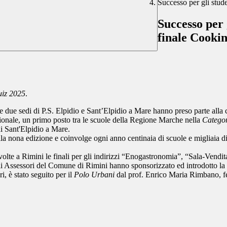
Successo per gli stud
Successo per 
finale Cooki
uiz 2025
.
lle due sedi di P.S. Elpidio e Sant’Elpidio a Mare hanno preso parte a
zionale, un primo posto tra le scuole della Regione Marche nella
Categor
i Sant'Elpidio a Mare.
la nona edizione e coinvolge ogni anno centinaia di scuole e migliaia di
olte a Rimini le finali per gli indirizzi “Enogastronomia”, “Sala-Vendita
gli Assessori del Comune di Rimini hanno sponsorizzato ed introdotto la 
ri, è stato seguito per il
Polo Urbani
dal prof. Enrico Maria Rimbano, fe