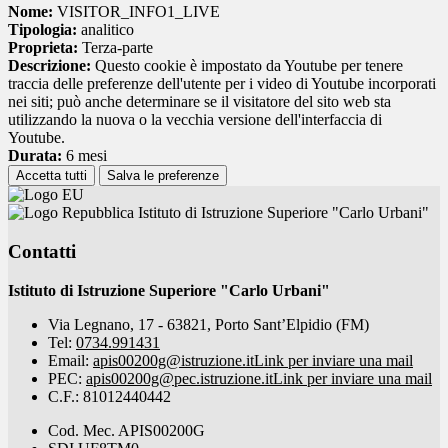
Nome:
VISITOR_INFO1_LIVE
Tipologia:
analitico
Proprieta:
Terza-parte
Descrizione:
Questo cookie è impostato da Youtube per tenere
traccia delle preferenze dell'utente per i video di Youtube incorporati
nei siti; può anche determinare se il visitatore del sito web sta
utilizzando la nuova o la vecchia versione dell'interfaccia di
Youtube.
Durata:
6 mesi
Accetta tutti
Salva le preferenze
Istituto di Istruzione Superiore "Carlo Urbani"
Contatti
Istituto di Istruzione Superiore "Carlo Urbani"
Via Legnano, 17 - 63821, Porto Sant’Elpidio (FM)
Tel:
0734.991431
Email:
apis00200g@istruzione.it
Link per inviare una mail
PEC:
apis00200g@pec.istruzione.it
Link per inviare una mail
C.F.: 81012440442
Cod. Mec. APIS00200G