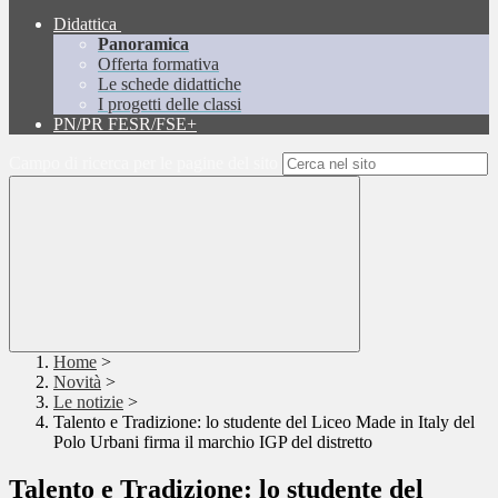
Didattica
Panoramica
Offerta formativa
Le schede didattiche
I progetti delle classi
PN/PR FESR/FSE+
Campo di ricerca per le pagine del sito
Home
>
Novità
>
Le notizie
>
Talento e Tradizione: lo studente del Liceo Made in Italy del
Polo Urbani firma il marchio IGP del distretto
Talento e Tradizione: lo studente del