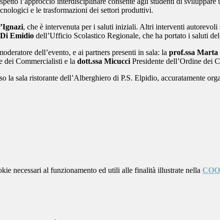
spetto l’approccio interdisciplinare consente agli studenti di sviluppar
ologici e le trasformazioni dei settori produttivi.
’Ignazi
, che è intervenuta per i saluti iniziali. Altri interventi autorevoli
a Di Emidio
dell’Ufficio Scolastico Regionale, che ha portato i saluti de
 moderatore dell’evento, e ai partners presenti in sala: la
prof.ssa Marta
e dei Commercialisti e la
dott.ssa Micucci
Presidente dell’Ordine dei C
 la sala ristorante dell’Alberghiero di P.S. Elpidio, accuratamente organ
kie necessari al funzionamento ed utili alle finalità illustrate nella
COO