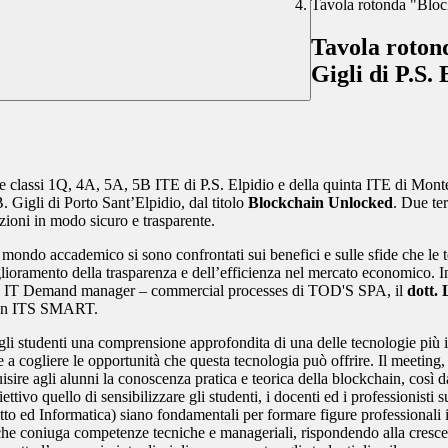
Tavola rotonda "Bloc
Tavola roton
Gigli di P.S. 
lle classi 1Q, 4A, 5A, 5B ITE di P.S. Elpidio e della quinta ITE di Monte
B. Gigli di Porto Sant’Elpidio, dal titolo
Blockchain Unlocked
. Due te
izioni in modo sicuro e trasparente.
el mondo accademico si sono confrontati sui benefici e sulle sfide che le 
miglioramento della trasparenza e dell’efficienza nel mercato economico. I
, IT Demand manager – commercial processes di TOD'S SPA, il
dott. 
T in ITS SMART.
agli studenti una comprensione approfondita di una delle tecnologie più i
e e a cogliere le opportunità che questa tecnologia può offrire. Il meetin
sire agli alunni la conoscenza pratica e teorica della
blockchain
, così 
ettivo quello di sensibilizzare gli studenti, i docenti ed i professionisti
o ed Informatica) siano fondamentali per formare figure professionali in
che coniuga competenze tecniche e manageriali, rispondendo alla cresc