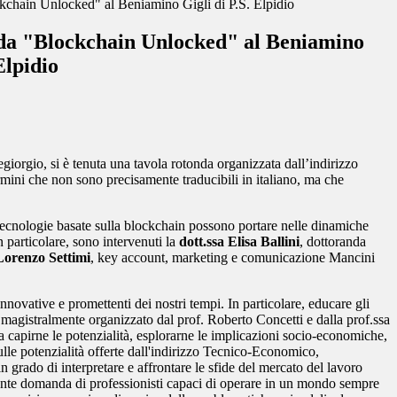
kchain Unlocked" al Beniamino Gigli di P.S. Elpidio
da "Blockchain Unlocked" al Beniamino
Elpidio
giorgio, si è tenuta una tavola rotonda organizzata dall’indirizzo
rmini che non sono precisamente traducibili in italiano, ma che
tecnologie basate sulla
blockchain
possono portare nelle dinamiche
n particolare, sono intervenuti la
dott.ssa Elisa Ballini
, dottoranda
Lorenzo Settimi
, key account, marketing e comunicazione
Mancini
nnovative e promettenti dei nostri tempi. In particolare, educare gli
g, magistralmente organizzato dal prof. Roberto Concetti e dalla prof.ssa
da capirne le potenzialità, esplorarne le implicazioni socio-economiche,
 sulle potenzialità offerte dall'indirizzo Tecnico-Economico,
 grado di interpretare e affrontare le sfide del mercato del lavoro
ente domanda di professionisti capaci di operare in un mondo sempre