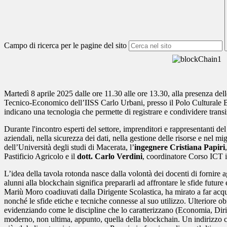
Campo di ricerca per le pagine del sito
Martedì
8 aprile 2025
dalle ore
11.30
alle ore
13.30
, alla presenza de
Tecnico-Economico dell’IISS
Carlo Urbani
, presso il Polo Culturale 
indicano una tecnologia che permette di registrare e condividere trans
Durante l'incontro esperti del settore, imprenditori e rappresentanti d
aziendali, nella sicurezza dei dati, nella gestione delle risorse e nel 
dell’Università degli studi di Macerata, l’
ingegnere
Cristiana Papiri
Pastificio Agricolo
e il
dott. Carlo Verdini
, coordinatore Corso IC
L’idea della tavola rotonda nasce dalla volontà dei docenti di fornire 
alunni alla
blockchain
significa prepararli ad affrontare le sfide futur
Mariù Moro coadiuvati dalla Dirigente Scolastica, ha mirato a far acqui
nonché le sfide etiche e tecniche connesse al suo utilizzo. Ulteriore obi
evidenziando come le discipline che lo caratterizzano (Economia, Diritt
moderno, non ultima, appunto, quella della
blockchain
. Un indirizzo 