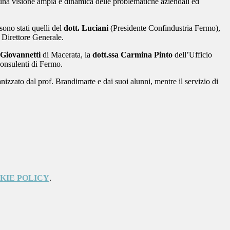
e una visione ampia e dinamica delle problematiche aziendali ed
 sono stati quelli del
dott. Luciani
(Presidente Confindustria Fermo),
l Direttore Generale.
 Giovannetti
di Macerata, la
dott.ssa Carmina Pinto
dell’Ufficio
onsulenti di Fermo.
izzato dal prof. Brandimarte e dai suoi alunni, mentre il servizio di
KIE POLICY
.