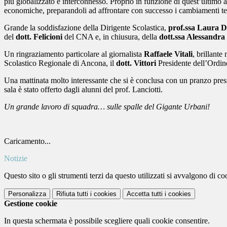
più globalizzato e interconnesso. Proprio in funzione di quest’ultimo a
economiche, preparandoli ad affrontare con successo i cambiamenti tecn
Grande la soddisfazione della Dirigente Scolastica,
prof.ssa Laura D
del
dott. Felicioni
del CNA e, in chiusura, della
dott.ssa Alessandr
Un ringraziamento particolare al giornalista
Raffaele Vitali
, brillante
Scolastico Regionale di Ancona, il
dott. Vittori
Presidente dell’Ordin
Una mattinata molto interessante che si è conclusa con un pranzo presso
sala è stato offerto dagli alunni del prof. Lanciotti.
Un grande lavoro di squadra… sulle spalle del Gigante Urbani!
Caricamento...
Notizie
Questo sito o gli strumenti terzi da questo utilizzati si avvalgono di coo
Personalizza
Rifiuta tutti
i cookies
Accetta tutti
i cookies
Gestione cookie
In questa schermata è possibile scegliere quali cookie consentire.