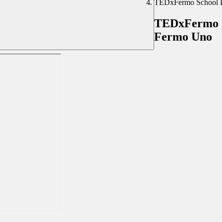
TEDxFermo School La
TEDxFermo Sc
Fermo Uno