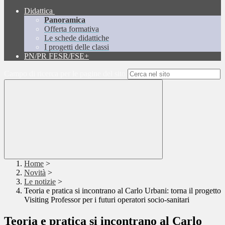
Didattica
Panoramica
Offerta formativa
Le schede didattiche
I progetti delle classi
PN/PR FESR/FSE+
Campo di ricerca per le pagine del sito
Home
>
Novità
>
Le notizie
>
Teoria e pratica si incontrano al Carlo Urbani: torna il progetto
Visiting Professor per i futuri operatori socio-sanitari
Teoria e pratica si incontrano al Carlo