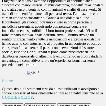
I ragazzi e le ragazze avranno l’opportunità di sperimentare e
“toccare con mano” esercizi di musicoterapia, modalità relazionali di
aiuto attraverso il contatto con gli animali e analisi di
case work
. Si
tratta di strumenti fondamentali per l'assistenza, l’animazione e la
cura in ambito sociosanitario. Grazie a una didattica di tipo
laboratoriale, gli studenti potranno vivere in prima persona le
metodiche presentate, acquisendo competenze concrete e
immediatamente spendibili nel loro futuro professionale. Visto il
forte impatto motivazionale dell’iniziativa, l’Istituto rivolge un
sentito ringraziamento a tutte le associazioni e ai professionisti che
hanno aderito con entusiasmo al progetto. In un contesto educativo
che spesso fatica a tenere il passo con le evoluzioni del settore
sociale, l’Istituto Carlo Urbani si pone come precursore di una
didattica esperienziale di altissimo livello offrendo ai propri studenti
un vantaggio competitivo raro e un’esperienza formativa senza
precedenti nel territorio.
Notizie
Questo sito o gli strumenti terzi da questo utilizzati si avvalgono di
cookie necessari al funzionamento ed utili alle finalità illustrate nella
COOKIE POLICY
.
Personalizza
Rifiuta tutti
i cookies
Accetta tutti
i cookies