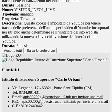
traccia delle visualizzazioni dei video incorporati.
Durata:
Sessione
Nome:
VISITOR_INFO1_LIVE
Tipologia:
analitico
Proprieta:
Terza-parte
Descrizione:
Questo cookie è impostato da Youtube per tenere
traccia delle preferenze dell'utente per i video di Youtube incorporati
nei siti; può anche determinare se il visitatore del sito web sta
utilizzando la nuova o la vecchia versione dell'interfaccia di
Youtube.
Durata:
6 mesi
Accetta tutti
Salva le preferenze
Istituto di Istruzione Superiore "Carlo Urbani"
Contatti
Istituto di Istruzione Superiore "Carlo Urbani"
Via Legnano, 17 - 63821, Porto Sant’Elpidio (FM)
Tel:
0734.991431
Email:
apis00200g@istruzione.it
Link per inviare una mail
PEC:
apis00200g@pec.istruzione.it
Link per inviare una mail
C.F.: 81012440442