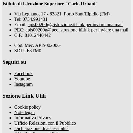
Istituto di Istruzione Superiore "Carlo Urbani"
Via Legnano, 17 - 63821, Porto Sant’Elpidio (FM)
Tel:
0734.991431
Email:
apis00200g@istruzione.it
Link per inviare una mail
PEC:
apis00200g@pec.istruzione.it
Link per inviare una mail
C.F.: 81012440442
Cod. Mec. APIS00200G
SDI UF8TM0
Seguici su
Facebook
Youtube
Instagram
Sezione Link Utili
Cookie policy
Note legali
Informativa Privacy
Ufficio Relazioni con il Pubblico
Dichiarazione di accessibilità