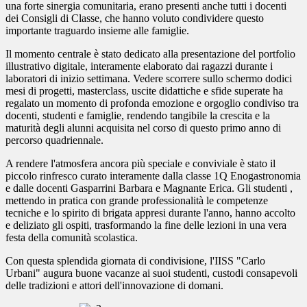
una forte sinergia comunitaria, erano presenti anche tutti i docenti
dei Consigli di Classe, che hanno voluto condividere questo
importante traguardo insieme alle famiglie.
Il momento centrale è stato dedicato alla presentazione del portfolio
illustrativo digitale, interamente elaborato dai ragazzi durante i
laboratori di inizio settimana. Vedere scorrere sullo schermo dodici
mesi di progetti, masterclass, uscite didattiche e sfide superate ha
regalato un momento di profonda emozione e orgoglio condiviso tra
docenti, studenti e famiglie, rendendo tangibile la crescita e la
maturità degli alunni acquisita nel corso di questo primo anno di
percorso quadriennale.
A rendere l'atmosfera ancora più speciale e conviviale è stato il
piccolo rinfresco curato interamente dalla classe 1Q Enogastronomia
e dalle docenti Gasparrini Barbara e Magnante Erica. Gli studenti ,
mettendo in pratica con grande professionalità le competenze
tecniche e lo spirito di brigata appresi durante l'anno, hanno accolto
e deliziato gli ospiti, trasformando la fine delle lezioni in una vera
festa della comunità scolastica.
Con questa splendida giornata di condivisione, l'IISS "Carlo
Urbani" augura buone vacanze ai suoi studenti, custodi consapevoli
delle tradizioni e attori dell'innovazione di domani.