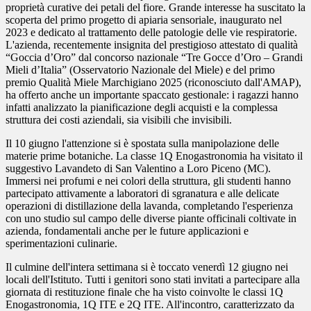
proprietà curative dei petali del fiore. Grande interesse ha suscitato la
scoperta del primo progetto di apiaria sensoriale, inaugurato nel
2023 e dedicato al trattamento delle patologie delle vie respiratorie.
L'azienda, recentemente insignita del prestigioso attestato di qualità
“Goccia d’Oro” dal concorso nazionale “Tre Gocce d’Oro – Grandi
Mieli d’Italia” (Osservatorio Nazionale del Miele) e del primo
premio Qualità Miele Marchigiano 2025 (riconosciuto dall'AMAP),
ha offerto anche un importante spaccato gestionale: i ragazzi hanno
infatti analizzato la pianificazione degli acquisti e la complessa
struttura dei costi aziendali, sia visibili che invisibili.
Il 10 giugno l'attenzione si è spostata sulla manipolazione delle
materie prime botaniche. La classe 1Q Enogastronomia ha visitato il
suggestivo Lavandeto di San Valentino a Loro Piceno (MC).
Immersi nei profumi e nei colori della struttura, gli studenti hanno
partecipato attivamente a laboratori di sgranatura e alle delicate
operazioni di distillazione della lavanda, completando l'esperienza
con uno studio sul campo delle diverse piante officinali coltivate in
azienda, fondamentali anche per le future applicazioni e
sperimentazioni culinarie.
Il culmine dell'intera settimana si è toccato venerdì 12 giugno nei
locali dell'Istituto. Tutti i genitori sono stati invitati a partecipare alla
giornata di restituzione finale che ha visto coinvolte le classi 1Q
Enogastronomia, 1Q ITE e 2Q ITE. All'incontro, caratterizzato da