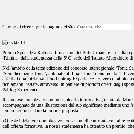
Campo di ricerca per le pagine del sito
Premio Speciale a Rebecca Procaccini del Polo Urbani: è il risultato p
(Rimini), dalla studentessa della 5ª C, sede dell’Istituto Alberghiero 
Nell’ambito della terza edizione del concorso interregionale ‘Tonia Sa
‘Semplicemente Tonia’, abbinato al ‘finger food’ denominato ‘Il Piceno i
effetti di una iniziativa ‘Food Pairing Experience’, ovvero di abbinament
richiamanti l’estate, attraverso un paniere di prodotti offerti dagli sp
Pairing Experience’.
Il concorso era iniziato con un seminario informativo, tenuto da Marco
accompagnato da una illustrazione del suo significato mediante uno ‘st
tempo per presentare la propria proposta.
«Queste iniziative sono piacevoli occasioni di confronto con altre realt
dell’offerta formativa, la nostra studentessa ha ottenuto un premio, ch