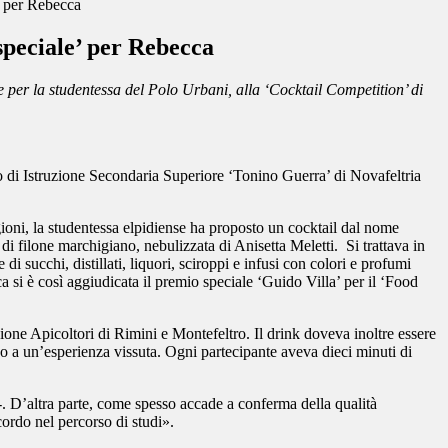
’ per Rebecca
speciale’ per Rebecca
e per la studentessa del Polo Urbani, alla ‘Cocktail Competition’ di
to di Istruzione Secondaria Superiore ‘Tonino Guerra’ di Novafeltria
ioni, la studentessa elpidiense ha proposto un cocktail dal nome
di filone marchigiano, nebulizzata di Anisetta Meletti. Si trattava in
i succhi, distillati, liquori, sciroppi e infusi con colori e profumi
ca si è così aggiudicata il premio speciale ‘Guido Villa’ per il ‘Food
one Apicoltori di Rimini e Montefeltro. Il drink doveva inoltre essere
 o a un’esperienza vissuta. Ogni partecipante aveva dieci minuti di
-
.
D’altra parte, come spesso accade a conferma della qualità
cordo nel percorso di studi».