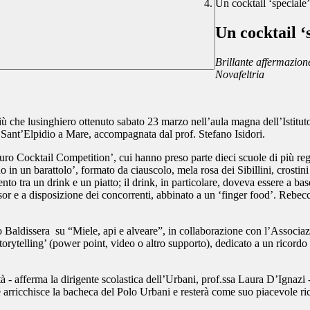
Un cocktail ‘speciale
Un cocktail ‘
Brillante affermazion
Novafeltria
iù che lusinghiero ottenuto sabato 23 marzo nell’aula magna dell’Istitu
di Sant’Elpidio a Mare, accompagnata dal prof. Stefano Isidori.
uro Cocktail Competition’, cui hanno preso parte dieci scuole di più reg
n un barattolo’, formato da ciauscolo, mela rosa dei Sibillini, crostini 
o tra un drink e un piatto; il drink, in particolare, doveva essere a base d
onsor e a disposizione dei concorrenti, abbinato a un ‘finger food’. Rebec
 Baldissera su “Miele, api e alveare”, in collaborazione con l’Associazi
orytelling’ (power point, video o altro supporto), dedicato a un ricordo
à - afferma la dirigente scolastica dell’Urbani, prof.ssa Laura D’Ignazi 
e arricchisce la bacheca del Polo Urbani e resterà come suo piacevole ri