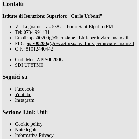
Contatti
Istituto di Istruzione Superiore "Carlo Urbani"
Via Legnano, 17 - 63821, Porto Sant’Elpidio (FM)
Tel:
0734.991431
Email:
apis00200g@istruzione.it
Link per inviare una mail
PEC:
apis00200g@pec.istruzione.it
Link per inviare una mail
C.F.: 81012440442
Cod. Mec. APIS00200G
SDI UF8TM0
Seguici su
Facebook
Youtube
Instagram
Sezione Link Utili
Cookie policy
Note legali
Informativa Privacy