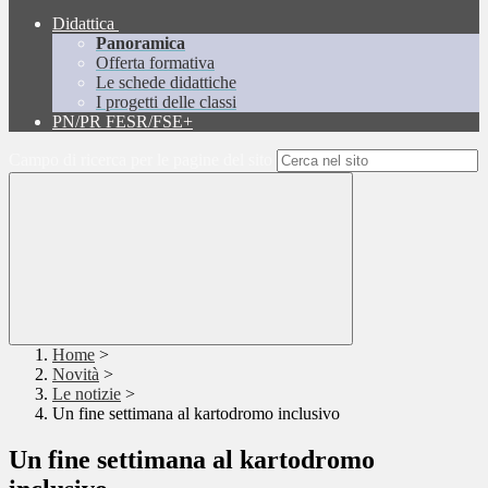
Didattica
Panoramica
Offerta formativa
Le schede didattiche
I progetti delle classi
PN/PR FESR/FSE+
Campo di ricerca per le pagine del sito
Home
>
Novità
>
Le notizie
>
Un fine settimana al kartodromo inclusivo
Un fine settimana al kartodromo