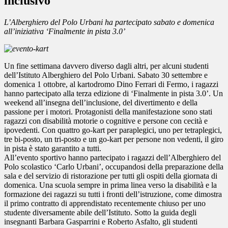
inclusivo
L’Alberghiero del Polo Urbani ha partecipato sabato e domenica
all’iniziativa ‘Finalmente in pista 3.0’
Un fine settimana davvero diverso dagli altri, per alcuni studenti
dell’Istituto Alberghiero del Polo Urbani. Sabato 30 settembre e
domenica 1 ottobre, al kartodromo Dino Ferrari di Fermo, i ragazzi
hanno partecipato alla terza edizione di ‘Finalmente in pista 3.0’. Un
weekend all’insegna dell’inclusione, del divertimento e della
passione per i motori. Protagonisti della manifestazione sono stati
ragazzi con disabilità motorie o cognitive e persone con cecità e
ipovedenti. Con quattro go-kart per paraplegici, uno per tetraplegici,
tre bi-posto, un tri-posto e un go-kart per persone non vedenti, il giro
in pista è stato garantito a tutti.
All’evento sportivo hanno partecipato i ragazzi dell’Alberghiero del
Polo scolastico ‘Carlo Urbani’, occupandosi della preparazione della
sala e del servizio di ristorazione per tutti gli ospiti della giornata di
domenica. Una scuola sempre in prima linea verso la disabilità e la
formazione dei ragazzi su tutti i fronti dell’istruzione, come dimostra
il primo contratto di apprendistato recentemente chiuso per uno
studente diversamente abile dell’Istituto. Sotto la guida degli
insegnanti Barbara Gasparrini e Roberto Asfalto, gli studenti