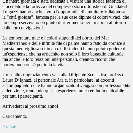
Un'intera giornata è stata dedicata a visitare una storica fabbrica di
cioccolato e la fortezza del complesso storico-turistico di Guadalest.
I ragazzi hanno anche avuto l'opportunità di ammirare Villajoyosa,
la "città gioiosa", famosa per le sue case dipinte di colori vivaci, che
un tempo servivano da punto di riferimento per i marinai al ritorno
dalle loro navigazioni.
La temperatura mite e i colori stupendi del porto, del Mar
Mediterraneo e delle infinite file di palme hanno fatto da cornice a
questa meravigliosa settimana. Gli studenti hanno potuto godere di
un'esperienza che ha arricchito non solo il loro bagaglio culturale,
ma anche le loro relazioni interpersonali, creando ricordi che
porteranno con sé per tutta la vita.
Un sentito ringraziamento va a alla Dirigente Scolastica, prof.ssa
Laura D’Ignazi, al personale Ata e, in particolare, ai docenti
accompagnatori che hanno organizzato il viaggio con professionalità
e dedizione, rendendo questa esperienza unica ed indimenticabile
per tutti i partecipanti.
Arrivederci al prossimo anno!
Caricamento...
Notizie