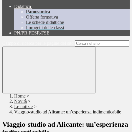
Didattica
Panoramica
Offerta formativa
Le schede didattiche
I progetti delle classi
PN/PR FESR/FSE+
Campo di ricerca per le pagine del sito
Home
>
Novità
>
Le notizie
>
Viaggio-studio ad Alicante: un’esperienza indimenticabile
Viaggio-studio ad Alicante: un’esperienza