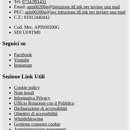
Tel:
0734.991431
Email:
apis00200g@istruzione.it
Link per inviare una mail
PEC:
apis00200g@pec.istruzione.it
Link per inviare una mail
C.F.: 81012440442
Cod. Mec. APIS00200G
SDI UF8TM0
Seguici su
Facebook
Youtube
Instagram
Sezione Link Utili
Cookie policy
Note legali
Informativa Privacy
Ufficio Relazioni con il Pubblico
Dichiarazione di accessibilità
Obiettivi di accessibilità
Whistleblowing
Gestione consensi cookie
Amministrazione trasparente