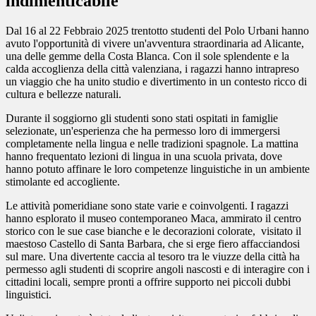
indimenticabile
Dal 16 al 22 Febbraio 2025 trentotto studenti del
Polo Urbani
hanno
avuto l'opportunità di vivere un'avventura straordinaria ad Alicante,
una delle gemme della Costa Blanca. Con il sole splendente e la
calda accoglienza della città valenziana, i ragazzi hanno intrapreso
un viaggio che ha unito studio e divertimento in un contesto ricco di
cultura e bellezze naturali.
Durante il soggiorno gli studenti sono stati ospitati in famiglie
selezionate, un'esperienza che ha permesso loro di immergersi
completamente nella lingua e nelle tradizioni spagnole. La mattina
hanno frequentato lezioni di lingua in una scuola privata, dove
hanno potuto affinare le loro competenze linguistiche in un ambiente
stimolante ed accogliente.
Le attività pomeridiane sono state varie e coinvolgenti. I ragazzi
hanno esplorato il museo contemporaneo Maca, ammirato il centro
storico con le sue case bianche e le decorazioni colorate, visitato il
maestoso Castello di Santa Barbara, che si erge fiero affacciandosi
sul mare. Una divertente caccia al tesoro tra le viuzze della città ha
permesso agli studenti di scoprire angoli nascosti e di interagire con i
cittadini locali, sempre pronti a offrire supporto nei piccoli dubbi
linguistici.