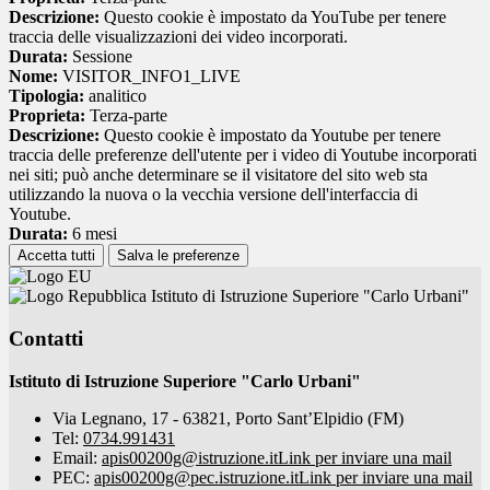
Descrizione:
Questo cookie è impostato da YouTube per tenere
traccia delle visualizzazioni dei video incorporati.
Durata:
Sessione
Nome:
VISITOR_INFO1_LIVE
Tipologia:
analitico
Proprieta:
Terza-parte
Descrizione:
Questo cookie è impostato da Youtube per tenere
traccia delle preferenze dell'utente per i video di Youtube incorporati
nei siti; può anche determinare se il visitatore del sito web sta
utilizzando la nuova o la vecchia versione dell'interfaccia di
Youtube.
Durata:
6 mesi
Accetta tutti
Salva le preferenze
Istituto di Istruzione Superiore "Carlo Urbani"
Contatti
Istituto di Istruzione Superiore "Carlo Urbani"
Via Legnano, 17 - 63821, Porto Sant’Elpidio (FM)
Tel:
0734.991431
Email:
apis00200g@istruzione.it
Link per inviare una mail
PEC:
apis00200g@pec.istruzione.it
Link per inviare una mail