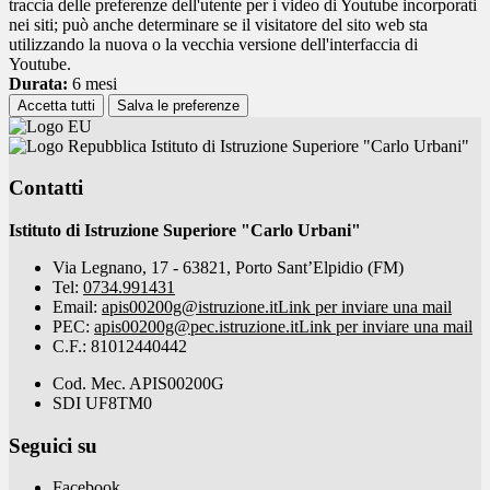
traccia delle preferenze dell'utente per i video di Youtube incorporati
nei siti; può anche determinare se il visitatore del sito web sta
utilizzando la nuova o la vecchia versione dell'interfaccia di
Youtube.
Durata:
6 mesi
Accetta tutti
Salva le preferenze
Istituto di Istruzione Superiore "Carlo Urbani"
Contatti
Istituto di Istruzione Superiore "Carlo Urbani"
Via Legnano, 17 - 63821, Porto Sant’Elpidio (FM)
Tel:
0734.991431
Email:
apis00200g@istruzione.it
Link per inviare una mail
PEC:
apis00200g@pec.istruzione.it
Link per inviare una mail
C.F.: 81012440442
Cod. Mec. APIS00200G
SDI UF8TM0
Seguici su
Facebook