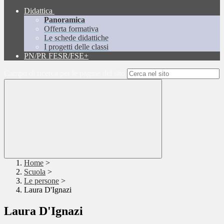
Didattica
Panoramica
Offerta formativa
Le schede didattiche
I progetti delle classi
PN/PR FESR/FSE+
Campo di ricerca per le pagine del sito
Home
>
Scuola
>
Le persone
>
Laura D'Ignazi
Laura D'Ignazi