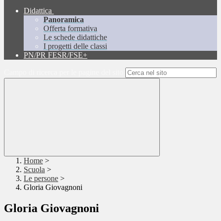
Didattica
Panoramica
Offerta formativa
Le schede didattiche
I progetti delle classi
PN/PR FESR/FSE+
Campo di ricerca per le pagine del sito
Home
>
Scuola
>
Le persone
>
Gloria Giovagnoni
Gloria Giovagnoni