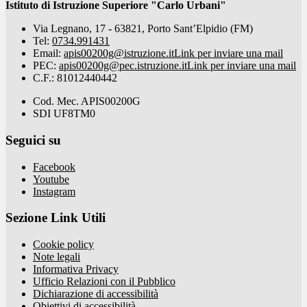
Istituto di Istruzione Superiore "Carlo Urbani"
Via Legnano, 17 - 63821, Porto Sant’Elpidio (FM)
Tel:
0734.991431
Email:
apis00200g@istruzione.it
Link per inviare una mail
PEC:
apis00200g@pec.istruzione.it
Link per inviare una mail
C.F.: 81012440442
Cod. Mec. APIS00200G
SDI UF8TM0
Seguici su
Facebook
Youtube
Instagram
Sezione Link Utili
Cookie policy
Note legali
Informativa Privacy
Ufficio Relazioni con il Pubblico
Dichiarazione di accessibilità
Obiettivi di accessibilità