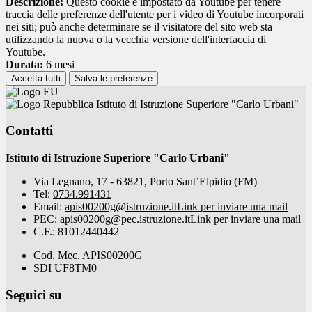
Descrizione:
Questo cookie è impostato da Youtube per tenere
traccia delle preferenze dell'utente per i video di Youtube incorporati
nei siti; può anche determinare se il visitatore del sito web sta
utilizzando la nuova o la vecchia versione dell'interfaccia di
Youtube.
Durata:
6 mesi
Accetta tutti
Salva le preferenze
Istituto di Istruzione Superiore "Carlo Urbani"
Contatti
Istituto di Istruzione Superiore "Carlo Urbani"
Via Legnano, 17 - 63821, Porto Sant’Elpidio (FM)
Tel:
0734.991431
Email:
apis00200g@istruzione.it
Link per inviare una mail
PEC:
apis00200g@pec.istruzione.it
Link per inviare una mail
C.F.: 81012440442
Cod. Mec. APIS00200G
SDI UF8TM0
Seguici su