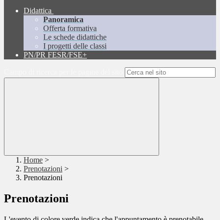
Didattica
Panoramica
Offerta formativa
Le schede didattiche
I progetti delle classi
PN/PR FESR/FSE+
Campo di ricerca per le pagine del sito
Home
>
Prenotazioni
>
Prenotazioni
Prenotazioni
L'evento di colore verde indica che l'appuntamento è prenotabile