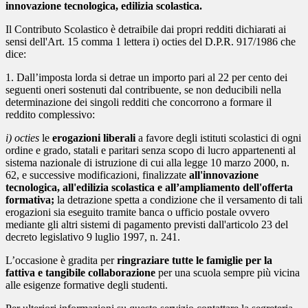
innovazione tecnologica, edilizia scolastica.
Il Contributo Scolastico è detraibile dai propri redditi dichiarati ai
sensi dell'Art. 15 comma 1 lettera i) octies del D.P.R. 917/1986 che
dice:
1. Dall’imposta lorda si detrae un importo pari al 22 per cento dei
seguenti oneri sostenuti dal contribuente, se non deducibili nella
determinazione dei singoli redditi che concorrono a formare il
reddito complessivo:
i) octies
le
erogazioni liberali
a favore degli istituti scolastici di ogni
ordine e grado, statali e paritari senza scopo di lucro appartenenti al
sistema nazionale di istruzione di cui alla legge 10 marzo 2000, n.
62, e successive modificazioni, finalizzate
all'innovazione
tecnologica, all'edilizia scolastica e all’ampliamento dell'offerta
formativa;
la detrazione spetta a condizione che il versamento di tali
erogazioni sia eseguito tramite banca o ufficio postale ovvero
mediante gli altri sistemi di pagamento previsti dall'articolo 23 del
decreto legislativo 9 luglio 1997, n. 241.
L’occasione è gradita per
ringraziare tutte le famiglie per la
fattiva e tangibile collaborazione
per una scuola sempre più vicina
alle esigenze formative degli studenti.