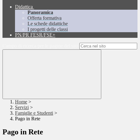
Didattica
Panoramica
Offerta formativa
Le schede didattiche
I progetti delle classi
PN/PR FESR/FSE+
Campo di ricerca per le pagine del sito
Home
>
Servizi
>
Famiglie e Studenti
>
Pago in Rete
Pago in Rete