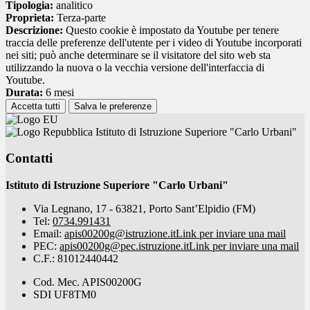
Tipologia:
analitico
Proprieta:
Terza-parte
Descrizione:
Questo cookie è impostato da Youtube per tenere
traccia delle preferenze dell'utente per i video di Youtube incorporati
nei siti; può anche determinare se il visitatore del sito web sta
utilizzando la nuova o la vecchia versione dell'interfaccia di
Youtube.
Durata:
6 mesi
Accetta tutti
Salva le preferenze
Istituto di Istruzione Superiore "Carlo Urbani"
Contatti
Istituto di Istruzione Superiore "Carlo Urbani"
Via Legnano, 17 - 63821, Porto Sant’Elpidio (FM)
Tel:
0734.991431
Email:
apis00200g@istruzione.it
Link per inviare una mail
PEC:
apis00200g@pec.istruzione.it
Link per inviare una mail
C.F.: 81012440442
Cod. Mec. APIS00200G
SDI UF8TM0