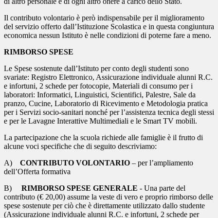
di altro personale e di ogni altro onere a carico dello Stato.
Il contributo volontario è però indispensabile per il miglioramento
del servizio offerto dall’Istituzione Scolastica e in questa congiuntura
economica nessun Istituto è nelle condizioni di poterne fare a meno.
RIMBORSO SPESE
Le Spese sostenute dall’Istituto per conto degli studenti sono
svariate: Registro Elettronico, Assicurazione individuale alunni R.C.
e infortuni, 2 schede per fotocopie, Materiali di consumo per i
laboratori: Informatici, Linguistici, Scientifici, Palestre, Sale da
pranzo, Cucine, Laboratorio di Ricevimento e Metodologia pratica
per i Servizi socio-sanitari nonché per l’assistenza tecnica degli stessi
e per le Lavagne Interattive Multimediali e le Smart TV mobili.
La partecipazione che la scuola richiede alle famiglie è il frutto di
alcune voci specifiche che di seguito descriviamo:
A)
CONTRIBUTO VOLONTARIO
– per l’ampliamento
dell’Offerta formativa
B)
RIMBORSO SPESE GENERALE
- Una parte del
contributo (€ 20,00) assume la veste di vero e proprio rimborso delle
spese sostenute per ciò che è direttamente utilizzato dallo studente
(Assicurazione individuale alunni R.C. e infortuni, 2 schede per