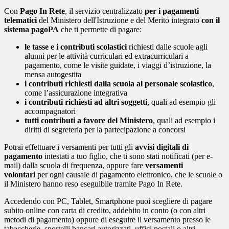
Con
Pago In Rete
, il servizio centralizzato
per i pagamenti
telematici
del Ministero dell'Istruzione e del Merito integrato
con il
sistema pagoPA
che ti permette di pagare:
le tasse e i contributi scolastici
richiesti dalle scuole agli
alunni per le attività curriculari ed extracurriculari a
pagamento, come le visite guidate, i viaggi d’istruzione, la
mensa autogestita
i contributi richiesti dalla scuola al personale scolastico
,
come l’assicurazione integrativa
i contributi richiesti ad altri soggetti
, quali ad esempio gli
accompagnatori
tutti contributi a favore del Ministero
, quali ad esempio i
diritti di segreteria per la partecipazione a concorsi
Potrai effettuare i versamenti per tutti gli
avvisi digitali di
pagamento
intestati a tuo figlio, che ti sono stati notificati (per e-
mail) dalla scuola di frequenza, oppure fare
versamenti
volontari
per ogni causale di pagamento elettronico, che le scuole o
il Ministero hanno reso eseguibile tramite Pago In Rete.
Accedendo con PC, Tablet, Smartphone puoi scegliere di pagare
subito online con carta di credito, addebito in conto (o con altri
metodi di pagamento) oppure di eseguire il versamento presso le
tabaccherie, sportelli bancari autorizzati, uffici postali o altri