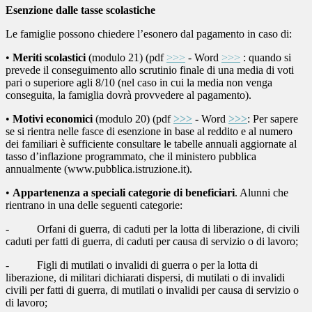
Esenzione dalle tasse scolastiche
Le famiglie possono chiedere l’esonero dal pagamento in caso di:
•
Meriti scolastici
(modulo 21) (pdf
>>>
- Word
>>>
: quando si
prevede il conseguimento allo scrutinio finale di una media di voti
pari o superiore agli 8/10 (nel caso in cui la media non venga
conseguita, la famiglia dovrà provvedere al pagamento).
•
Motivi economici
(modulo 20) (pdf
>>>
-
Word
>>>
: Per sapere
se si rientra nelle fasce di esenzione in base al reddito e al numero
dei familiari è sufficiente consultare le tabelle annuali aggiornate al
tasso d’inflazione programmato, che il ministero pubblica
annualmente (www.pubblica.istruzione.it).
•
Appartenenza a speciali categorie di beneficiari
. Alunni che
rientrano in una delle seguenti categorie:
- Orfani di guerra, di caduti per la lotta di liberazione, di civili
caduti per fatti di guerra, di caduti per causa di servizio o di lavoro;
- Figli di mutilati o invalidi di guerra o per la lotta di
liberazione, di militari dichiarati dispersi, di mutilati o di invalidi
civili per fatti di guerra, di mutilati o invalidi per causa di servizio o
di lavoro;