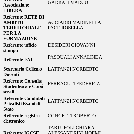
GARBATI MARCO
Associazione
LIBERA
Referente RETE DI
AMBITO
ACCIARRI MARINELLA
TERRITORIALE
PACE ROSELLA
PER LA
FORMAZIONE
Referente ufficio
DESIDERI GIOVANNI
stampa
PASQUALI ANNALINDA
Referente FAI
Segretario Collegio
LATTANZI NORBERTO
Docenti
Referente Consulta
FERRACUTI FEDERICA
Studentesca e Corsi
serali
Referente Candidati
LATTANZI NORBERTO
Privatisti Esami di
Stato
Referente registro
CONCETTI ROBERTO
elettronico
TARTUFOLI CHIARA
Referente IGCSE
ALESSANDRINI NOEMI