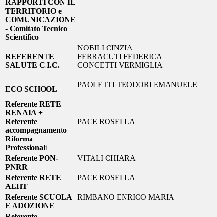
RAPPORTI CON IL
TERRITORIO e
COMUNICAZIONE
- Comitato Tecnico
Scientifico
NOBILI CINZIA
REFERENTE
FERRACUTI FEDERICA
SALUTE C.I.C.
CONCETTI VERMIGLIA
PAOLETTI TEODORI EMANUELE
ECO SCHOOL
Referente RETE
RENAIA +
Referente
PACE ROSELLA
accompagnamento
Riforma
Professionali
Referente PON-
VITALI CHIARA
PNRR
Referente RETE
PACE ROSELLA
AEHT
Referente SCUOLA
RIMBANO ENRICO MARIA
E ADOZIONE
Referente