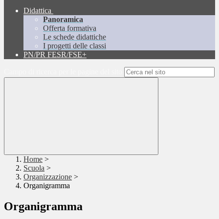
Didattica
Panoramica
Offerta formativa
Le schede didattiche
I progetti delle classi
PN/PR FESR/FSE+
Campo di ricerca per le pagine del sito
Home
>
Scuola
>
Organizzazione
>
Organigramma
Organigramma