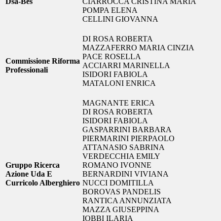
Dsa-Bes
CIARROCCA CRISTINA MARIA
POMPA ELENA
CELLINI GIOVANNA
DI ROSA ROBERTA
MAZZAFERRO MARIA CINZIA
PACE ROSELLA
Commissione Riforma
ACCIARRI MARINELLA
Professionali
ISIDORI FABIOLA
MATALONI ENRICA
MAGNANTE ERICA
DI ROSA ROBERTA
ISIDORI FABIOLA
GASPARRINI BARBARA
PIERMARINI PIERPAOLO
ATTANASIO SABRINA
VERDECCHIA EMILY
Gruppo Ricerca
ROMANO IVONNE
Azione Uda E
BERNARDINI VIVIANA
Curricolo Alberghiero
NUCCI DOMITILLA
BOROVAS PANDELIS
RANTICA ANNUNZIATA
MAZZA GIUSEPPINA
IOBBI ILARIA