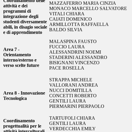
Coordinamento delle
MAZZAFERRO MARIA CINZIA
attività e dei
MONACO MARCELLO SALVATORE
programmi di
VITALI CHIARA
integrazione degli
CAIATI DOMENICO
studenti diversamente
ARMILLOTTA RAFFAELLA
abili, in disagio sociale
BALDO SILVIA
e di apprendimento
MALASPINA FAUSTO
FUCCIO LAURA
Area 7 -
ALESSANDRINI NOEMI
Orientamento
STADERINI ALESSANDRO
interno/esterno e
BISIGNANI VINCENZO
verso scelte future
PACE ROSELLA
STRAPPA MICHELE
VALLORANI ANDREA
NUCCI DOMITILLA
Area 8 - Innovazione
CONCETTI ROBERTO
Tecnologica
GENTILI LAURA
PIERMARINI PIERPAOLO
TARTUFOLI CHIARA
Coordinamento
GENTILI LAURA
progettualità per le
VERDECCHIA EMILY
attività interculturali