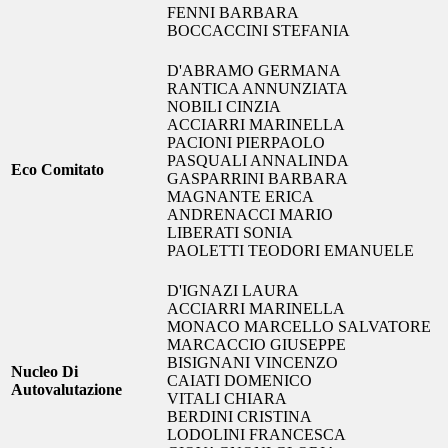
FENNI BARBARA
BOCCACCINI STEFANIA
D'ABRAMO GERMANA
RANTICA ANNUNZIATA
NOBILI CINZIA
ACCIARRI MARINELLA
PACIONI PIERPAOLO
PASQUALI ANNALINDA
Eco Comitato
GASPARRINI BARBARA
MAGNANTE ERICA
ANDRENACCI MARIO
LIBERATI SONIA
PAOLETTI TEODORI EMANUELE
D'IGNAZI LAURA
ACCIARRI MARINELLA
MONACO MARCELLO SALVATORE
MARCACCIO GIUSEPPE
BISIGNANI VINCENZO
Nucleo Di
CAIATI DOMENICO
Autovalutazione
VITALI CHIARA
BERDINI CRISTINA
LODOLINI FRANCESCA