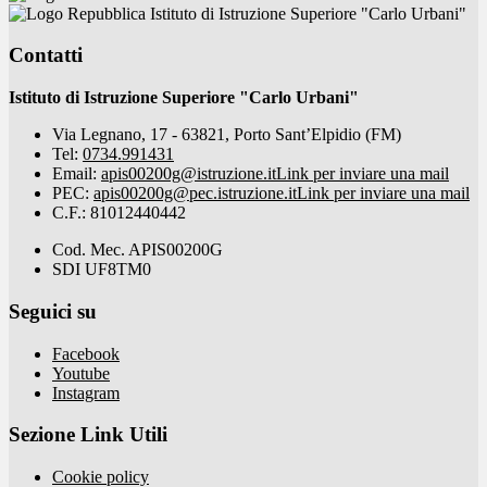
Istituto di Istruzione Superiore "Carlo Urbani"
Contatti
Istituto di Istruzione Superiore "Carlo Urbani"
Via Legnano, 17 - 63821, Porto Sant’Elpidio (FM)
Tel:
0734.991431
Email:
apis00200g@istruzione.it
Link per inviare una mail
PEC:
apis00200g@pec.istruzione.it
Link per inviare una mail
C.F.: 81012440442
Cod. Mec. APIS00200G
SDI UF8TM0
Seguici su
Facebook
Youtube
Instagram
Sezione Link Utili
Cookie policy