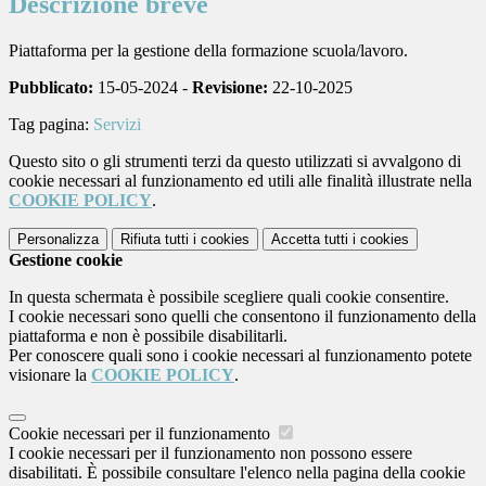
Descrizione breve
fuori della sede di svolgimento delle attività di
FSL per fiere, visite presso altre strutture del
gruppo della struttura ospitante, etc.;
Piattaforma per la gestione della formazione scuola/lavoro.
a raggiungere autonomamente la sede del
soggetto ospitante in cui si svolgerà l’attività di
Pubblicato:
15-05-2024 -
Revisione:
22-10-2025
FSL;
di adottare per tutta la durata delle attività di FSL
Tag pagina:
Servizi
le norme comportamentali previste dal C.C.N.L.,
Questo sito o gli strumenti terzi da questo utilizzati si avvalgono di
di osservare gli orari e i regolamenti interni della
cookie necessari al funzionamento ed utili alle finalità illustrate nella
struttura ospitante, le norme antinfortunistiche,
COOKIE POLICY
.
sulla sicurezza e quelle in materia di privacy.
Personalizza
Rifiuta tutti
i cookies
Accetta tutti
i cookies
Gestione cookie
In questa schermata è possibile scegliere quali cookie consentire.
I cookie necessari sono quelli che consentono il funzionamento della
piattaforma e non è possibile disabilitarli.
Per conoscere quali sono i cookie necessari al funzionamento potete
visionare la
COOKIE POLICY
.
Cookie necessari per il funzionamento
I cookie necessari per il funzionamento non possono essere
disabilitati. È possibile consultare l'elenco nella pagina della cookie