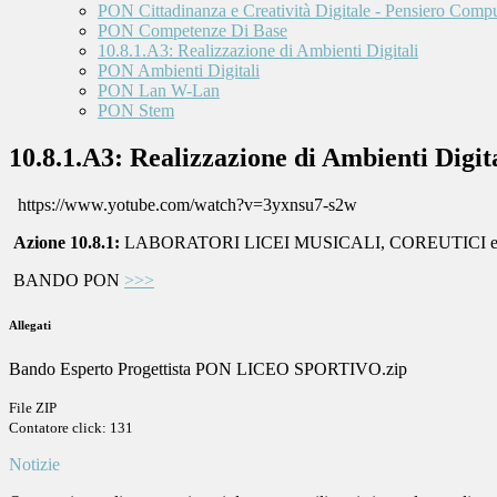
PON Cittadinanza e Creatività Digitale - Pensiero Comp
PON Competenze Di Base
10.8.1.A3: Realizzazione di Ambienti Digitali
PON Ambienti Digitali
PON Lan W-Lan
PON Stem
10.8.1.A3: Realizzazione di Ambienti Digit
https://www.yotube.com/watch?v=3yxnsu7-s2w
Azione 10.8.1:
LABORATORI LICEI MUSICALI, COREUTICI e SPORTI
BANDO PON
>>>
Allegati
Bando Esperto Progettista PON LICEO SPORTIVO.zip
File ZIP
Contatore click: 131
Notizie