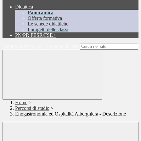
Didattica
Panoramica
Offerta formativa
Le schede didattiche
I progetti delle classi
PN/PR FESR/FSE+
Campo di ricerca per le pagine del sito
Home
>
Percorsi di studio
>
Enogastronomia ed Ospitalità Alberghiera - Descrizione