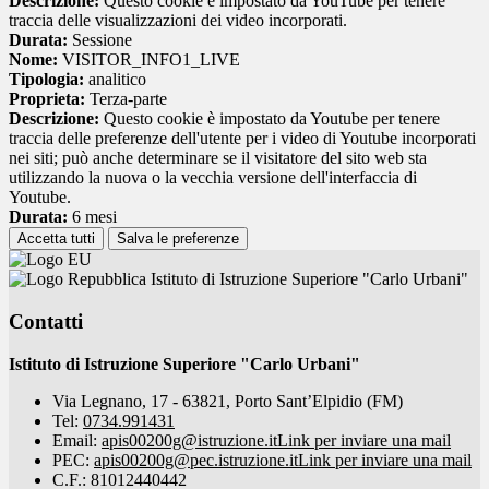
Descrizione:
Questo cookie è impostato da YouTube per tenere
traccia delle visualizzazioni dei video incorporati.
Durata:
Sessione
Nome:
VISITOR_INFO1_LIVE
Tipologia:
analitico
Proprieta:
Terza-parte
Descrizione:
Questo cookie è impostato da Youtube per tenere
traccia delle preferenze dell'utente per i video di Youtube incorporati
nei siti; può anche determinare se il visitatore del sito web sta
utilizzando la nuova o la vecchia versione dell'interfaccia di
Youtube.
Durata:
6 mesi
Accetta tutti
Salva le preferenze
Istituto di Istruzione Superiore "Carlo Urbani"
Contatti
Istituto di Istruzione Superiore "Carlo Urbani"
Via Legnano, 17 - 63821, Porto Sant’Elpidio (FM)
Tel:
0734.991431
Email:
apis00200g@istruzione.it
Link per inviare una mail
PEC:
apis00200g@pec.istruzione.it
Link per inviare una mail
C.F.: 81012440442