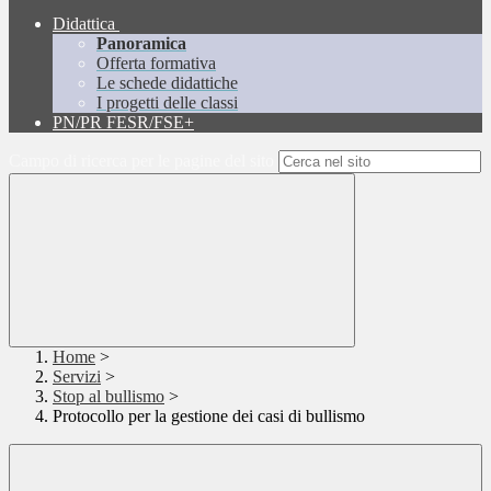
Didattica
Panoramica
Offerta formativa
Le schede didattiche
I progetti delle classi
PN/PR FESR/FSE+
Campo di ricerca per le pagine del sito
Home
>
Servizi
>
Stop al bullismo
>
Protocollo per la gestione dei casi di bullismo