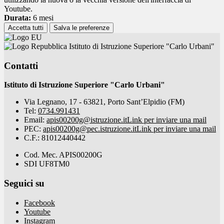
Youtube.
Durata:
6 mesi
Accetta tutti
Salva le preferenze
Istituto di Istruzione Superiore "Carlo Urbani"
Contatti
Istituto di Istruzione Superiore "Carlo Urbani"
Via Legnano, 17 - 63821, Porto Sant’Elpidio (FM)
Tel:
0734.991431
Email:
apis00200g@istruzione.it
Link per inviare una mail
PEC:
apis00200g@pec.istruzione.it
Link per inviare una mail
C.F.: 81012440442
Cod. Mec. APIS00200G
SDI UF8TM0
Seguici su
Facebook
Youtube
Instagram