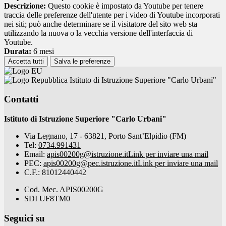
Descrizione:
Questo cookie è impostato da Youtube per tenere
traccia delle preferenze dell'utente per i video di Youtube incorporati
nei siti; può anche determinare se il visitatore del sito web sta
utilizzando la nuova o la vecchia versione dell'interfaccia di
Youtube.
Durata:
6 mesi
Accetta tutti
Salva le preferenze
Istituto di Istruzione Superiore "Carlo Urbani"
Contatti
Istituto di Istruzione Superiore "Carlo Urbani"
Via Legnano, 17 - 63821, Porto Sant’Elpidio (FM)
Tel:
0734.991431
Email:
apis00200g@istruzione.it
Link per inviare una mail
PEC:
apis00200g@pec.istruzione.it
Link per inviare una mail
C.F.: 81012440442
Cod. Mec. APIS00200G
SDI UF8TM0
Seguici su