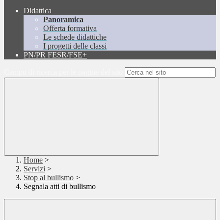
Didattica
Panoramica
Offerta formativa
Le schede didattiche
I progetti delle classi
PN/PR FESR/FSE+
Campo di ricerca per le pagine del sito
Home
>
Servizi
>
Stop al bullismo
>
Segnala atti di bullismo