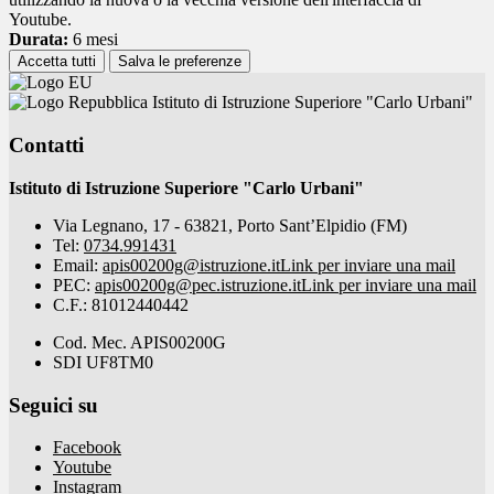
Youtube.
Durata:
6 mesi
Accetta tutti
Salva le preferenze
Istituto di Istruzione Superiore "Carlo Urbani"
Contatti
Istituto di Istruzione Superiore "Carlo Urbani"
Via Legnano, 17 - 63821, Porto Sant’Elpidio (FM)
Tel:
0734.991431
Email:
apis00200g@istruzione.it
Link per inviare una mail
PEC:
apis00200g@pec.istruzione.it
Link per inviare una mail
C.F.: 81012440442
Cod. Mec. APIS00200G
SDI UF8TM0
Seguici su
Facebook
Youtube
Instagram