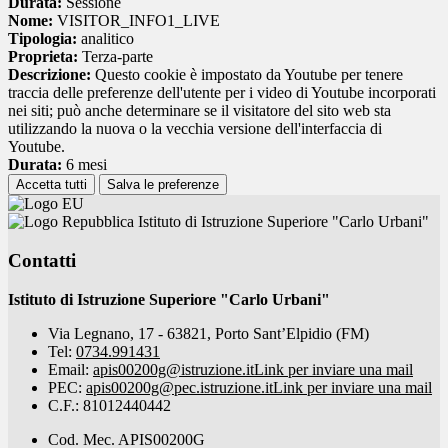
Durata:
Sessione
Nome:
VISITOR_INFO1_LIVE
Tipologia:
analitico
Proprieta:
Terza-parte
Descrizione:
Questo cookie è impostato da Youtube per tenere
traccia delle preferenze dell'utente per i video di Youtube incorporati
nei siti; può anche determinare se il visitatore del sito web sta
utilizzando la nuova o la vecchia versione dell'interfaccia di
Youtube.
Durata:
6 mesi
Accetta tutti
Salva le preferenze
Istituto di Istruzione Superiore "Carlo Urbani"
Contatti
Istituto di Istruzione Superiore "Carlo Urbani"
Via Legnano, 17 - 63821, Porto Sant’Elpidio (FM)
Tel:
0734.991431
Email:
apis00200g@istruzione.it
Link per inviare una mail
PEC:
apis00200g@pec.istruzione.it
Link per inviare una mail
C.F.: 81012440442
Cod. Mec. APIS00200G