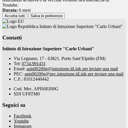
Youtube.
Durata:
6 mesi
Accetta tutti
Salva le preferenze
Istituto di Istruzione Superiore "Carlo Urbani"
Contatti
Istituto di Istruzione Superiore "Carlo Urbani"
Via Legnano, 17 - 63821, Porto Sant’Elpidio (FM)
Tel:
0734.991431
Email:
apis00200g@istruzione.it
Link per inviare una mail
PEC:
apis00200g@pec.istruzione.it
Link per inviare una mail
C.F.: 81012440442
Cod. Mec. APIS00200G
SDI UF8TM0
Seguici su
Facebook
Youtube
Instagram