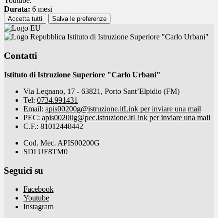
Youtube.
Durata:
6 mesi
Accetta tutti
Salva le preferenze
Istituto di Istruzione Superiore "Carlo Urbani"
Contatti
Istituto di Istruzione Superiore "Carlo Urbani"
Via Legnano, 17 - 63821, Porto Sant’Elpidio (FM)
Tel:
0734.991431
Email:
apis00200g@istruzione.it
Link per inviare una mail
PEC:
apis00200g@pec.istruzione.it
Link per inviare una mail
C.F.: 81012440442
Cod. Mec. APIS00200G
SDI UF8TM0
Seguici su
Facebook
Youtube
Instagram