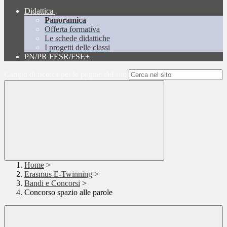
Didattica
Panoramica
Offerta formativa
Le schede didattiche
I progetti delle classi
PN/PR FESR/FSE+
Campo di ricerca per le pagine del sito
Home
>
Erasmus E-Twinning
>
Bandi e Concorsi
>
Concorso spazio alle parole