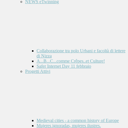
NEWS eTwinning
Collaborazione tra polo Urbani e facoltà di lettere
di Nizza
A...B...C...comme Crêpes..et Culture!
Safer Internet Day 11 febbraio
Progetti Attivi
Medieval cities - a common history of Europe
Mujeres ignoradas, mujeres ilustres.