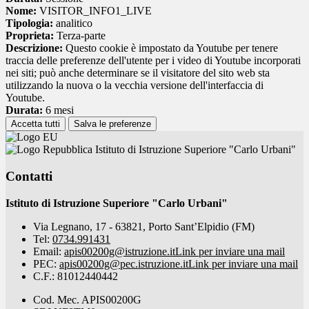
Nome:
VISITOR_INFO1_LIVE
Tipologia:
analitico
Proprieta:
Terza-parte
Descrizione:
Questo cookie è impostato da Youtube per tenere
traccia delle preferenze dell'utente per i video di Youtube incorporati
nei siti; può anche determinare se il visitatore del sito web sta
utilizzando la nuova o la vecchia versione dell'interfaccia di
Youtube.
Durata:
6 mesi
Accetta tutti
Salva le preferenze
Istituto di Istruzione Superiore "Carlo Urbani"
Contatti
Istituto di Istruzione Superiore "Carlo Urbani"
Via Legnano, 17 - 63821, Porto Sant’Elpidio (FM)
Tel:
0734.991431
Email:
apis00200g@istruzione.it
Link per inviare una mail
PEC:
apis00200g@pec.istruzione.it
Link per inviare una mail
C.F.: 81012440442
Cod. Mec. APIS00200G