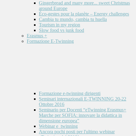
Gingerbread and many more... sweet Christmas
around Europe
Éco-gestes pour la planète – Energy challenges
Cambia tu mundo, cambia tu huella
Tourism in my region
Slow food vs junk food
Erasmus +
Formazione E-Twinning
Formazione e-twinning dirigenti
Seminari internazionali E-TWINNING 20-22
Ottobre 2016
Seminario per Docenti “eTwinning Erasmus+
Marche per SOFIA: innovare la didattica in
dimensione europea”
Webinar e_twinning
Ancora pochi posti per l'ultimo webinar