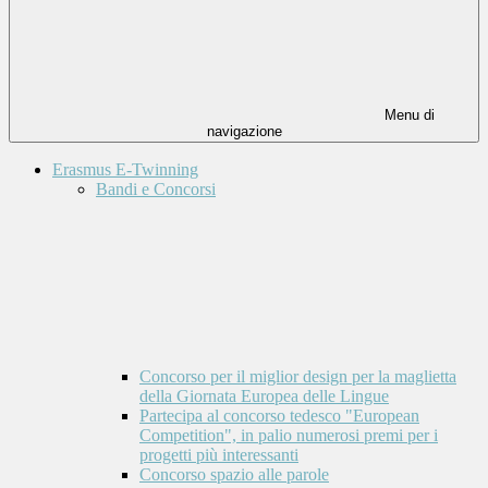
Menu di
navigazione
Erasmus E-Twinning
Bandi e Concorsi
Concorso per il miglior design per la maglietta
della Giornata Europea delle Lingue
Partecipa al concorso tedesco "European
Competition", in palio numerosi premi per i
progetti più interessanti
Concorso spazio alle parole