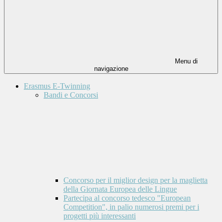
Menu di
navigazione
Erasmus E-Twinning
Bandi e Concorsi
Concorso per il miglior design per la maglietta
della Giornata Europea delle Lingue
Partecipa al concorso tedesco "European
Competition", in palio numerosi premi per i
progetti più interessanti