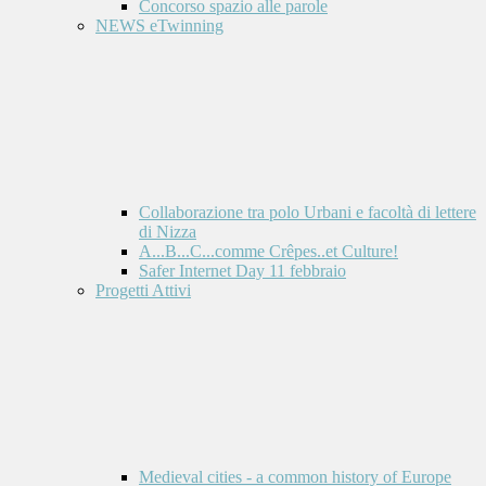
Concorso spazio alle parole
NEWS eTwinning
Collaborazione tra polo Urbani e facoltà di lettere
di Nizza
A...B...C...comme Crêpes..et Culture!
Safer Internet Day 11 febbraio
Progetti Attivi
Medieval cities - a common history of Europe