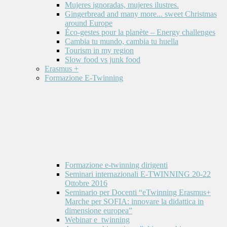
Mujeres ignoradas, mujeres ilustres.
Gingerbread and many more... sweet Christmas
around Europe
Éco-gestes pour la planète – Energy challenges
Cambia tu mundo, cambia tu huella
Tourism in my region
Slow food vs junk food
Erasmus +
Formazione E-Twinning
Formazione e-twinning dirigenti
Seminari internazionali E-TWINNING 20-22
Ottobre 2016
Seminario per Docenti “eTwinning Erasmus+
Marche per SOFIA: innovare la didattica in
dimensione europea”
Webinar e_twinning