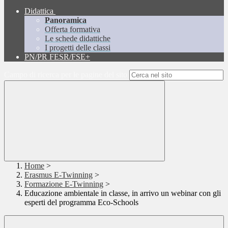
Didattica
Panoramica
Offerta formativa
Le schede didattiche
I progetti delle classi
PN/PR FESR/FSE+
Campo di ricerca per le pagine del sito
Home
>
Erasmus E-Twinning
>
Formazione E-Twinning
>
Educazione ambientale in classe, in arrivo un webinar con gli
esperti del programma Eco-Schools