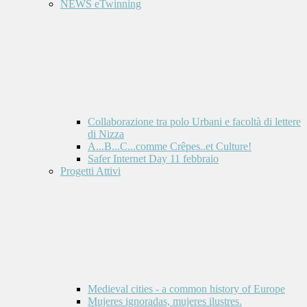
NEWS eTwinning
Collaborazione tra polo Urbani e facoltà di lettere
di Nizza
A...B...C...comme Crêpes..et Culture!
Safer Internet Day 11 febbraio
Progetti Attivi
Medieval cities - a common history of Europe
Mujeres ignoradas, mujeres ilustres.