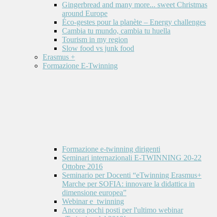
Gingerbread and many more... sweet Christmas
around Europe
Éco-gestes pour la planète – Energy challenges
Cambia tu mundo, cambia tu huella
Tourism in my region
Slow food vs junk food
Erasmus +
Formazione E-Twinning
Formazione e-twinning dirigenti
Seminari internazionali E-TWINNING 20-22
Ottobre 2016
Seminario per Docenti “eTwinning Erasmus+
Marche per SOFIA: innovare la didattica in
dimensione europea”
Webinar e_twinning
Ancora pochi posti per l'ultimo webinar