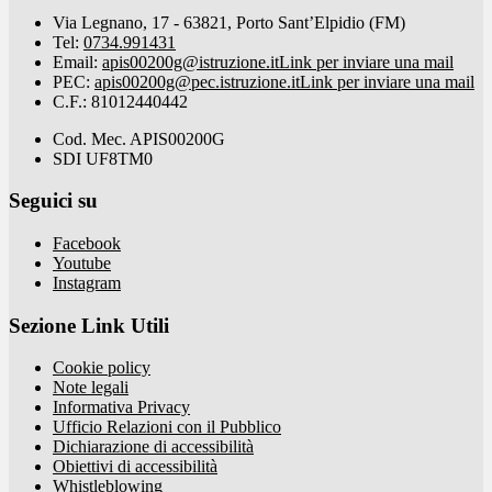
Via Legnano, 17 - 63821, Porto Sant’Elpidio (FM)
Tel:
0734.991431
Email:
apis00200g@istruzione.it
Link per inviare una mail
PEC:
apis00200g@pec.istruzione.it
Link per inviare una mail
C.F.: 81012440442
Cod. Mec. APIS00200G
SDI UF8TM0
Seguici su
Facebook
Youtube
Instagram
Sezione Link Utili
Cookie policy
Note legali
Informativa Privacy
Ufficio Relazioni con il Pubblico
Dichiarazione di accessibilità
Obiettivi di accessibilità
Whistleblowing