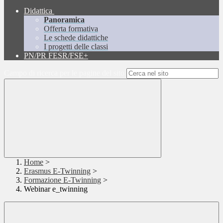
Didattica
Panoramica
Offerta formativa
Le schede didattiche
I progetti delle classi
PN/PR FESR/FSE+
Campo di ricerca per le pagine del sito
Home
>
Erasmus E-Twinning
>
Formazione E-Twinning
>
Webinar e_twinning