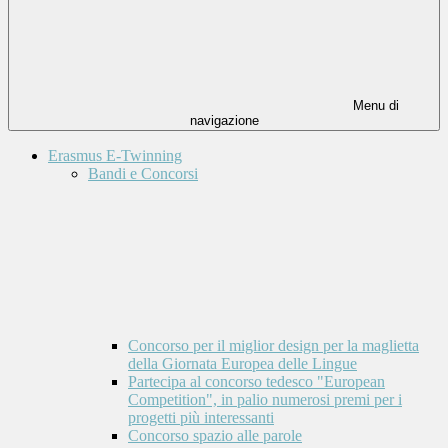
Menu di
navigazione
Erasmus E-Twinning
Bandi e Concorsi
Concorso per il miglior design per la maglietta
della Giornata Europea delle Lingue
Partecipa al concorso tedesco "European
Competition", in palio numerosi premi per i
progetti più interessanti
Concorso spazio alle parole