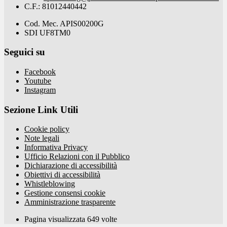
C.F.: 81012440442
Cod. Mec. APIS00200G
SDI UF8TM0
Seguici su
Facebook
Youtube
Instagram
Sezione Link Utili
Cookie policy
Note legali
Informativa Privacy
Ufficio Relazioni con il Pubblico
Dichiarazione di accessibilità
Obiettivi di accessibilità
Whistleblowing
Gestione consensi cookie
Amministrazione trasparente
Pagina visualizzata
649
volte