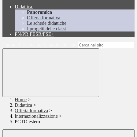
Didattica
Panoramica
Offerta formativa
Le schede didattiche
I progetti delle classi
PN/PR FESR/FSE+
Campo di ricerca per le pagine del sito
Home
>
Didattica
>
Offerta formativa
>
Internazionalizzazione
>
PCTO estero