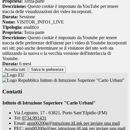
Proprieta:
Terza-parte
Descrizione:
Questo cookie è impostato da YouTube per tenere
traccia delle visualizzazioni dei video incorporati.
Durata:
Sessione
Nome:
VISITOR_INFO1_LIVE
Tipologia:
analitico
Proprieta:
Terza-parte
Descrizione:
Questo cookie è impostato da Youtube per tenere
traccia delle preferenze dell'utente per i video di Youtube incorporati
nei siti; può anche determinare se il visitatore del sito web sta
utilizzando la nuova o la vecchia versione dell'interfaccia di
Youtube.
Durata:
6 mesi
Accetta tutti
Salva le preferenze
Istituto di Istruzione Superiore "Carlo Urbani"
Contatti
Istituto di Istruzione Superiore "Carlo Urbani"
Via Legnano, 17 - 63821, Porto Sant’Elpidio (FM)
Tel:
0734.991431
Email:
apis00200g@istruzione.it
Link per inviare una mail
PEC:
apis00200g@pec.istruzione.it
Link per inviare una mail