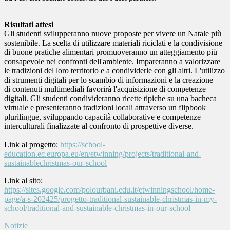
Risultati attesi
Gli studenti svilupperanno nuove proposte per vivere un Natale più
sostenibile. La scelta di utilizzare materiali riciclati e la condivisione
di buone pratiche alimentari promuoveranno un atteggiamento più
consapevole nei confronti dell'ambiente. Impareranno a valorizzare
le tradizioni del loro territorio e a condividerle con gli altri. L'utilizzo
di strumenti digitali per lo scambio di informazioni e la creazione
di contenuti multimediali favorirà l'acquisizione di competenze
digitali. Gli studenti condivideranno ricette tipiche su una bacheca
virtuale e presenteranno tradizioni locali attraverso un flipbook
plurilingue, sviluppando capacità collaborative e competenze
interculturali finalizzate al confronto di prospettive diverse.
Link al progetto:
https://school-
education.ec.europa.eu/en/etwinning/projects/traditional-and-
sustainablechristmas-our-school
Link al sito:
https://sites.google.com/polourbani.edu.it/etwinningschool/home-
page/a-s-202425/progetto-traditional-sustainable-christmas-in-my-
school/traditional-and-sustainable-christmas-in-our-school
Notizie