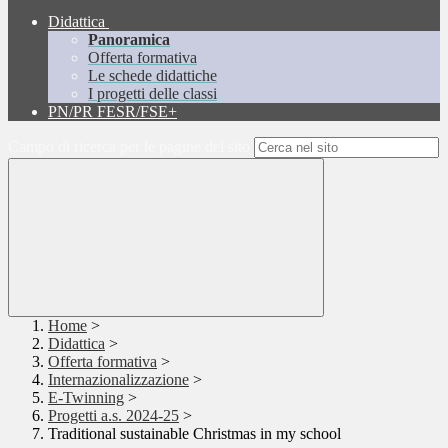
Didattica
Panoramica
Offerta formativa
Le schede didattiche
I progetti delle classi
PN/PR FESR/FSE+
Campo di ricerca per le pagine del sito
Home
>
Didattica
>
Offerta formativa
>
Internazionalizzazione
>
E-Twinning
>
Progetti a.s. 2024-25
>
Traditional sustainable Christmas in my school