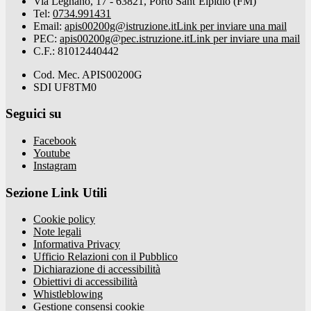
Via Legnano, 17 - 63821, Porto Sant’Elpidio (FM)
Tel:
0734.991431
Email:
apis00200g@istruzione.it
Link per inviare una mail
PEC:
apis00200g@pec.istruzione.it
Link per inviare una mail
C.F.: 81012440442
Cod. Mec. APIS00200G
SDI UF8TM0
Seguici su
Facebook
Youtube
Instagram
Sezione Link Utili
Cookie policy
Note legali
Informativa Privacy
Ufficio Relazioni con il Pubblico
Dichiarazione di accessibilità
Obiettivi di accessibilità
Whistleblowing
Gestione consensi cookie