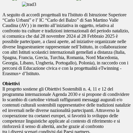
A seguito di accordi progettuali tra l'Istituto di Istruzione Superiore
“Carlo Urbani” e l’ IC “Carlo del Balzo” di San Martino Valle
Caudina (AV) ) in merito all’iniziativa in oggetto, relativa al
confronto tra culture e tradizioni internazionali del periodo natalizio,
si comunica che dal 28 novembre 2024 al 28 Febbraio 2025 è
possibile partecipare, a classi aperte, ad iniziative organizzate nelle
diverse linguestraniere rappresentate nell’Istituto, in collaborazione
con altri Istituti scolastici internazionali gemellati a distanza (Italia,
Spagna, Francia, Grecia, Turchia, Romania, Nord Macedonia,
Georgia, Libano, Ungheria, Portogallo), Polonia), in raccordo con i
percorsi di Educazione civica e con la progettualità eTwinning -
Erasmus+ d’Istituto.
Obiettivi
Il progetto sostiene gli Obiettivi Sostenibili n. 4, 11 e 12 del
programma internazionale Agenda 2030 e si propone di condividere
lo scambio di cartoline virtuali raffiguranti messaggi augurali e/o
contenuti culturali sostenibili rappresentative delle tradizioni natalizie
ed invernali nelle diverse nazionalità partecipanti. Attraverso la
cooperazione tra coetanei europei, si favorirà lo sviluppo delle
competenze linguistiche applicate al contesto di riferimento e si
rinforzerà il senso di alterità, anche grazie al confronto
tra i diversi scenari condivisi dai Paesi partners.