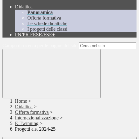
Didattica
Panoramica
Offerta formativa
Le schede didattiche
I progetti delle classi
PN/PR FESR/FSE+
Campo di ricerca per le pagine del sito
Home
>
Didattica
>
Offerta formativa
>
Internazionalizzazione
>
E-Twinning
>
Progetti a.s. 2024-25