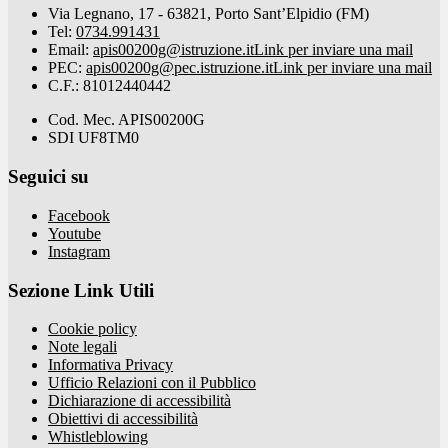
Via Legnano, 17 - 63821, Porto Sant’Elpidio (FM)
Tel:
0734.991431
Email:
apis00200g@istruzione.it
Link per inviare una mail
PEC:
apis00200g@pec.istruzione.it
Link per inviare una mail
C.F.: 81012440442
Cod. Mec. APIS00200G
SDI UF8TM0
Seguici su
Facebook
Youtube
Instagram
Sezione Link Utili
Cookie policy
Note legali
Informativa Privacy
Ufficio Relazioni con il Pubblico
Dichiarazione di accessibilità
Obiettivi di accessibilità
Whistleblowing