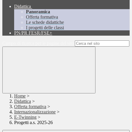
Didattica
Panoramica
Offerta formativa
Le schede didattiche
I progetti delle classi
PN/PR FESR/FSE+
Campo di ricerca per le pagine del sito
Home
>
Didattica
>
Offerta formativa
>
Internazionalizzazione
>
E-Twinning
>
Progetti a.s. 2025-26