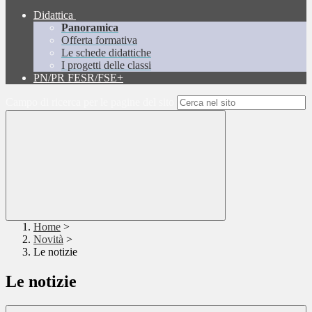
Didattica
Panoramica
Offerta formativa
Le schede didattiche
I progetti delle classi
PN/PR FESR/FSE+
Campo di ricerca per le pagine del sito
Home
>
Novità
>
Le notizie
Le notizie