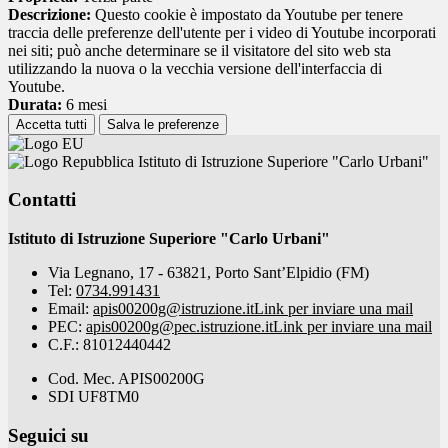
Descrizione:
Questo cookie è impostato da Youtube per tenere
traccia delle preferenze dell'utente per i video di Youtube incorporati
nei siti; può anche determinare se il visitatore del sito web sta
utilizzando la nuova o la vecchia versione dell'interfaccia di
Youtube.
Durata:
6 mesi
Accetta tutti
Salva le preferenze
Istituto di Istruzione Superiore "Carlo Urbani"
Contatti
Istituto di Istruzione Superiore "Carlo Urbani"
Via Legnano, 17 - 63821, Porto Sant’Elpidio (FM)
Tel:
0734.991431
Email:
apis00200g@istruzione.it
Link per inviare una mail
PEC:
apis00200g@pec.istruzione.it
Link per inviare una mail
C.F.: 81012440442
Cod. Mec. APIS00200G
SDI UF8TM0
Seguici su