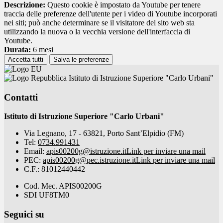
Descrizione:
Questo cookie è impostato da Youtube per tenere
traccia delle preferenze dell'utente per i video di Youtube incorporati
nei siti; può anche determinare se il visitatore del sito web sta
utilizzando la nuova o la vecchia versione dell'interfaccia di
Youtube.
Durata:
6 mesi
Accetta tutti
Salva le preferenze
Istituto di Istruzione Superiore "Carlo Urbani"
Contatti
Istituto di Istruzione Superiore "Carlo Urbani"
Via Legnano, 17 - 63821, Porto Sant’Elpidio (FM)
Tel:
0734.991431
Email:
apis00200g@istruzione.it
Link per inviare una mail
PEC:
apis00200g@pec.istruzione.it
Link per inviare una mail
C.F.: 81012440442
Cod. Mec. APIS00200G
SDI UF8TM0
Seguici su