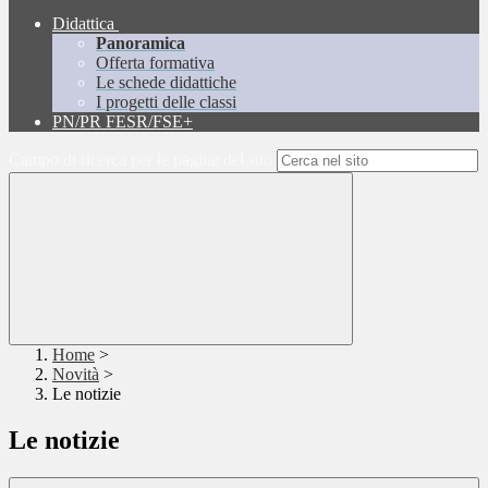
Didattica
Panoramica
Offerta formativa
Le schede didattiche
I progetti delle classi
PN/PR FESR/FSE+
Campo di ricerca per le pagine del sito
Home
>
Novità
>
Le notizie
Le notizie