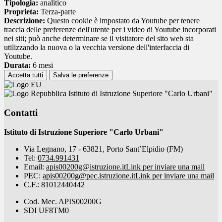
Tipologia:
analitico
Proprieta:
Terza-parte
Descrizione:
Questo cookie è impostato da Youtube per tenere
traccia delle preferenze dell'utente per i video di Youtube incorporati
nei siti; può anche determinare se il visitatore del sito web sta
utilizzando la nuova o la vecchia versione dell'interfaccia di
Youtube.
Durata:
6 mesi
Accetta tutti
Salva le preferenze
Istituto di Istruzione Superiore "Carlo Urbani"
Contatti
Istituto di Istruzione Superiore "Carlo Urbani"
Via Legnano, 17 - 63821, Porto Sant’Elpidio (FM)
Tel:
0734.991431
Email:
apis00200g@istruzione.it
Link per inviare una mail
PEC:
apis00200g@pec.istruzione.it
Link per inviare una mail
C.F.: 81012440442
Cod. Mec. APIS00200G
SDI UF8TM0