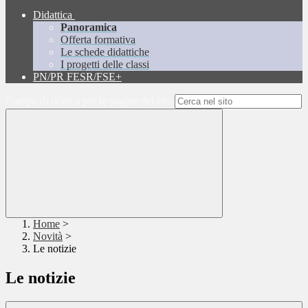
Didattica
Panoramica
Offerta formativa
Le schede didattiche
I progetti delle classi
PN/PR FESR/FSE+
Campo di ricerca per le pagine del sito
Home
>
Novità
>
Le notizie
Le notizie