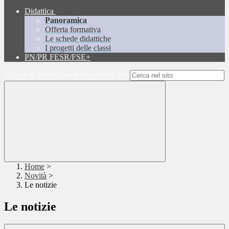
Didattica
Panoramica
Offerta formativa
Le schede didattiche
I progetti delle classi
PN/PR FESR/FSE+
Campo di ricerca per le pagine del sito
Home
>
Novità
>
Le notizie
Le notizie