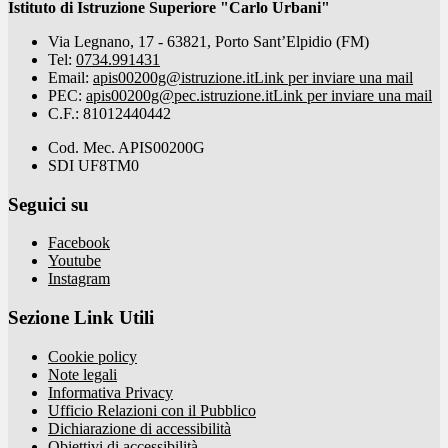
Istituto di Istruzione Superiore "Carlo Urbani"
Via Legnano, 17 - 63821, Porto Sant’Elpidio (FM)
Tel:
0734.991431
Email:
apis00200g@istruzione.it
Link per inviare una mail
PEC:
apis00200g@pec.istruzione.it
Link per inviare una mail
C.F.: 81012440442
Cod. Mec. APIS00200G
SDI UF8TM0
Seguici su
Facebook
Youtube
Instagram
Sezione Link Utili
Cookie policy
Note legali
Informativa Privacy
Ufficio Relazioni con il Pubblico
Dichiarazione di accessibilità
Obiettivi di accessibilità