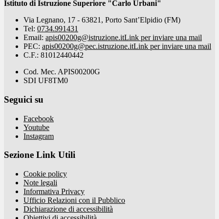
Istituto di Istruzione Superiore "Carlo Urbani"
Via Legnano, 17 - 63821, Porto Sant’Elpidio (FM)
Tel:
0734.991431
Email:
apis00200g@istruzione.it
Link per inviare una mail
PEC:
apis00200g@pec.istruzione.it
Link per inviare una mail
C.F.: 81012440442
Cod. Mec. APIS00200G
SDI UF8TM0
Seguici su
Facebook
Youtube
Instagram
Sezione Link Utili
Cookie policy
Note legali
Informativa Privacy
Ufficio Relazioni con il Pubblico
Dichiarazione di accessibilità
Obiettivi di accessibilità