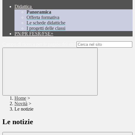
Didattica
Panoramica
Offerta formativa
Le schede didattiche
I progetti delle classi
PN/PR FESR/FSE+
Campo di ricerca per le pagine del sito
Home
>
Novità
>
Le notizie
Le notizie