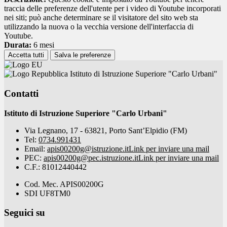
traccia delle preferenze dell'utente per i video di Youtube incorporati
nei siti; può anche determinare se il visitatore del sito web sta
utilizzando la nuova o la vecchia versione dell'interfaccia di
Youtube.
Durata:
6 mesi
Accetta tutti
Salva le preferenze
Istituto di Istruzione Superiore "Carlo Urbani"
Contatti
Istituto di Istruzione Superiore "Carlo Urbani"
Via Legnano, 17 - 63821, Porto Sant’Elpidio (FM)
Tel:
0734.991431
Email:
apis00200g@istruzione.it
Link per inviare una mail
PEC:
apis00200g@pec.istruzione.it
Link per inviare una mail
C.F.: 81012440442
Cod. Mec. APIS00200G
SDI UF8TM0
Seguici su