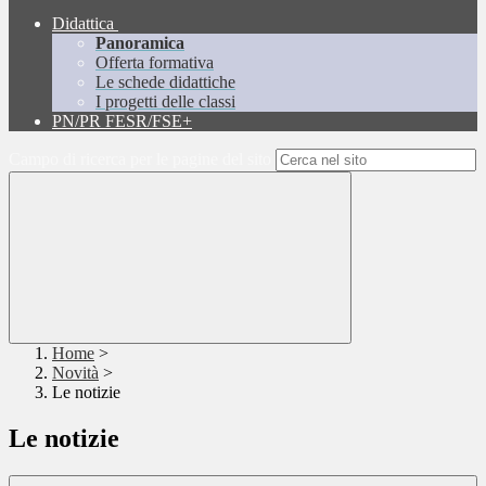
Didattica
Panoramica
Offerta formativa
Le schede didattiche
I progetti delle classi
PN/PR FESR/FSE+
Campo di ricerca per le pagine del sito
Home
>
Novità
>
Le notizie
Le notizie