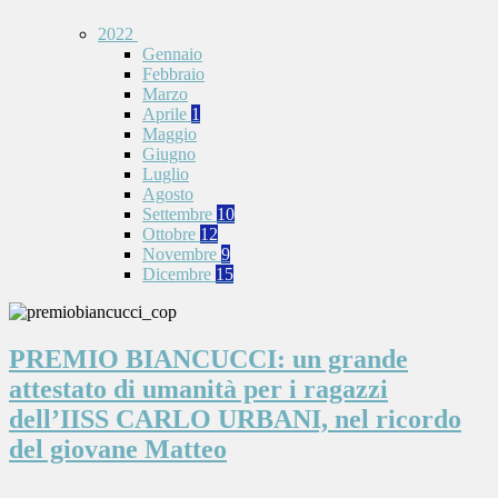
2022
Gennaio
Febbraio
Marzo
Aprile
1
Maggio
Giugno
Luglio
Agosto
Settembre
10
Ottobre
12
Novembre
9
Dicembre
15
PREMIO BIANCUCCI: un grande
attestato di umanità per i ragazzi
dell’IISS CARLO URBANI, nel ricordo
del giovane Matteo